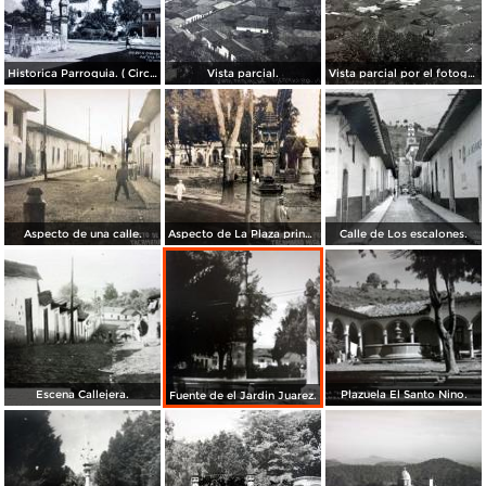
Historica Parroquia. ( Circulada el 17 de Agosto de 1954 ).
Vista parcial.
Vista parcial por el fotografo Manuel Ramos.
Aspecto de una calle.
Aspecto de La Plaza principal.
Calle de Los escalones.
Escena Callejera.
Plazuela El Santo Nino.
Fuente de el Jardin Juarez.