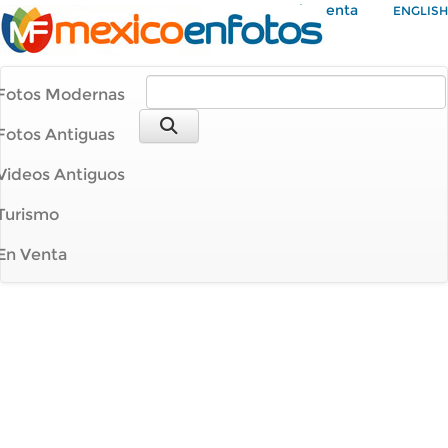
Mi Cuenta
ENGLISH
Fotos Modernas
Fotos Antiguas
Videos Antiguos
Turismo
En Venta