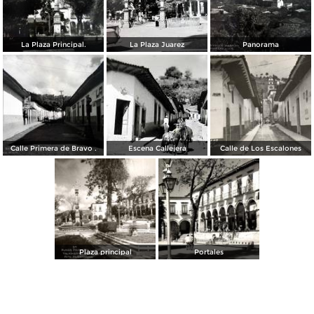
La Plaza Principal.
La Plaza Juarez
Panorama
Calle Primera de Bravo .
Escena Callejera
Calle de Los Escalones
Plaza principal
Portales