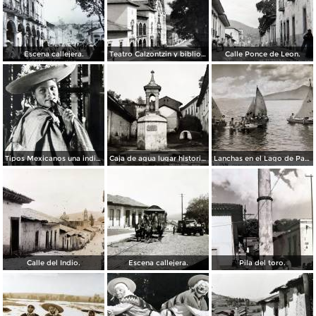
Escena callejera.
Teatro Calzontzin y biblioteca publica.
Calle Ponce de Leon.
Tipos Mexicanos una india Huananche.
Caja de agua lugar historico.
Lanchas en el Lago de Patzcuaro.
Calle del Indio.
Escena callejera.
Pila del toro.