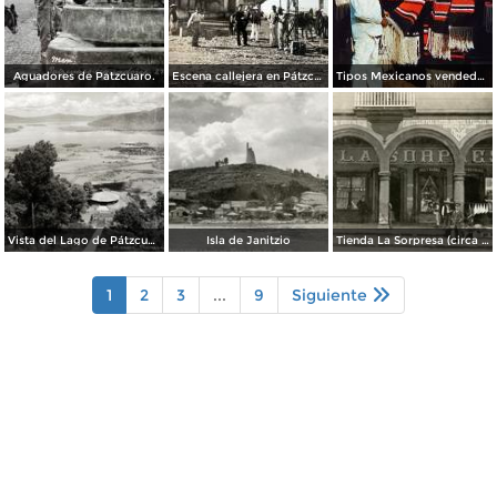
Aguadores de Patzcuaro.
Escena callejera en Pátzcuaro, Michoacán.
Tipos Mexicanos vendedor de Zarapes Pátzcuaro, Michoacán 1954.
Vista del Lago de Pátzcuaro
Isla de Janitzio
Tienda La Sorpresa (circa 1908)
1
2
3
...
9
Siguiente