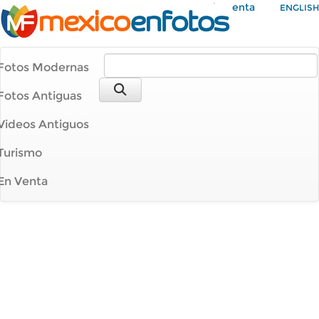
Mi Cuenta
ENGLISH
Fotos Modernas
Fotos Antiguas
Videos Antiguos
Turismo
En Venta