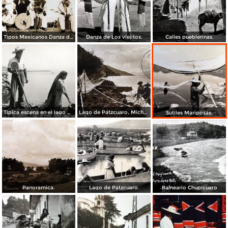
Tipos Mexicanos Danza de Los viejitos..
Danza de Los viejitos.
Calles pueblerinas.
Típica escena en el lago de Pátzcuaro
Lago de Pátzcuaro, Michoacán por el Fotógrafo Hugo Brehme. ( Circulada el 6 de Marzo de 1931 ).
Sutiles Mariposas.
Panoramica.
Lago de Patzcuaro.
Balneario Chupícuaro