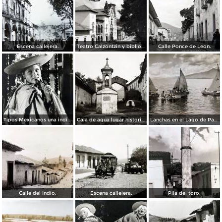
Escena callejera.
Teatro Calzontzin y biblioteca publica.
Calle Ponce de Leon.
Tipos Mexicanos una india Huananche.
Caja de agua lugar historico.
Lanchas en el Lago de Patzcuaro.
Calle del Indio.
Escena callejera.
Pila del toro.