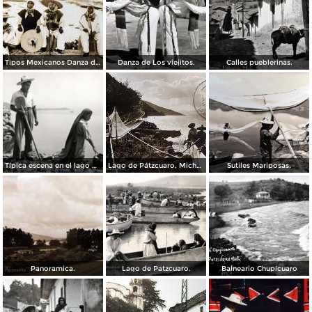
Tipos Mexicanos Danza de Los viejitos..
Danza de Los viejitos.
Calles pueblerinas.
Típica escena en el lago de Pátzcuaro
Lago de Pátzcuaro, Michoacán por el Fotógrafo Hugo Brehme. ( Circulada el 6 de Marzo de 1931 ).
Sutiles Mariposas.
Panoramica.
Lago de Patzcuaro.
Balneario Chupícuaro