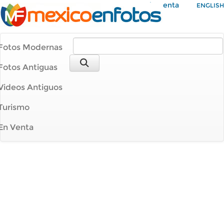
Mi Cuenta
ENGLISH
Fotos Modernas
Fotos Antiguas
Videos Antiguos
Turismo
En Venta