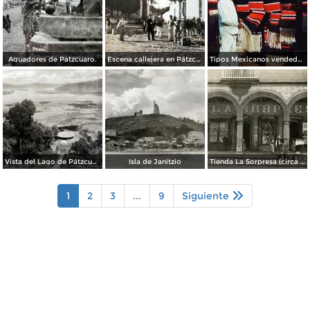
Aguadores de Patzcuaro.
Escena callejera en Pátzcuaro, Michoacán.
Tipos Mexicanos vendedor de Zarapes Pátzcuaro, Michoacán 1954.
Vista del Lago de Pátzcuaro
Isla de Janitzio
Tienda La Sorpresa (circa 1908)
1
2
3
...
9
Siguiente