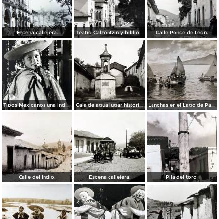
Escena callejera.
Teatro Calzontzin y biblioteca publica.
Calle Ponce de Leon.
Tipos Mexicanos una india Huananche.
Caja de agua lugar historico.
Lanchas en el Lago de Patzcuaro.
Calle del Indio.
Escena callejera.
Pila del toro.