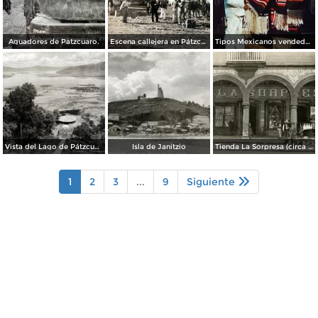
Aguadores de Patzcuaro.
Escena callejera en Pátzcuaro, Michoacán.
Tipos Mexicanos vendedor de Zarapes Pátzcuaro, Michoacán 1954.
Vista del Lago de Pátzcuaro
Isla de Janitzio
Tienda La Sorpresa (circa 1908)
1
2
3
...
9
Siguiente