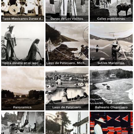
Tipos Mexicanos Danza de Los viejitos..
Danza de Los viejitos.
Calles pueblerinas.
Típica escena en el lago de Pátzcuaro
Lago de Pátzcuaro, Michoacán por el Fotógrafo Hugo Brehme. ( Circulada el 6 de Marzo de 1931 ).
Sutiles Mariposas.
Panoramica.
Lago de Patzcuaro.
Balneario Chupícuaro