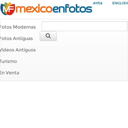
Mi Cuenta
ENGLISH
Fotos Modernas
Fotos Antiguas
Videos Antiguos
Turismo
En Venta