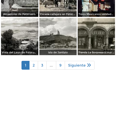
Aguadores de Patzcuaro.
Escena callejera en Pátzcuaro, Michoacán.
Tipos Mexicanos vendedor de Zarapes Pátzcuaro, Michoacán 1954.
Vista del Lago de Pátzcuaro
Isla de Janitzio
Tienda La Sorpresa (circa 1908)
1
2
3
...
9
Siguiente