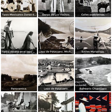
Tipos Mexicanos Danza de Los viejitos..
Danza de Los viejitos.
Calles pueblerinas.
Típica escena en el lago de Pátzcuaro
Lago de Pátzcuaro, Michoacán por el Fotógrafo Hugo Brehme. ( Circulada el 6 de Marzo de 1931 ).
Sutiles Mariposas.
Panoramica.
Lago de Patzcuaro.
Balneario Chupícuaro