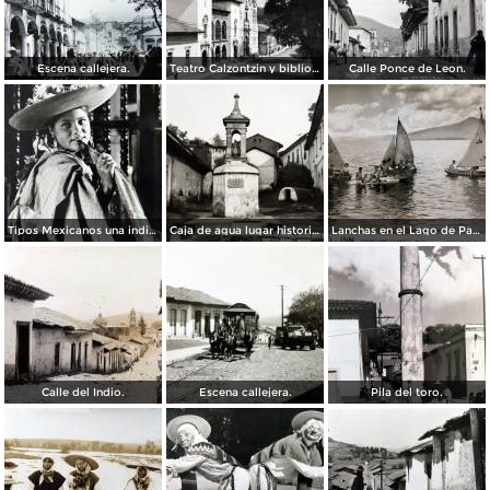
Escena callejera.
Teatro Calzontzin y biblioteca publica.
Calle Ponce de Leon.
Tipos Mexicanos una india Huananche.
Caja de agua lugar historico.
Lanchas en el Lago de Patzcuaro.
Calle del Indio.
Escena callejera.
Pila del toro.