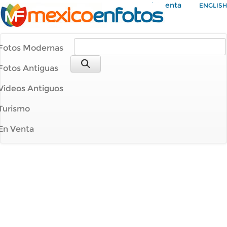
Mi Cuenta
ENGLISH
Fotos Modernas
Fotos Antiguas
Videos Antiguos
Turismo
En Venta