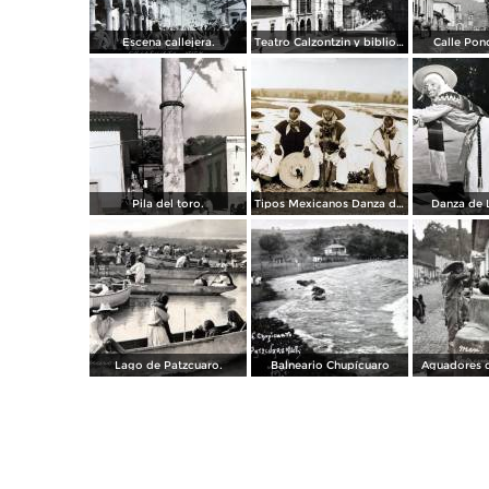
Escena callejera.
Teatro Calzontzin y biblioteca publica.
Calle Pon
Pila del toro.
Tipos Mexicanos Danza de Los viejitos..
Danza de L
Lago de Patzcuaro.
Balneario Chupícuaro
Aguadores d