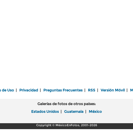
s de Uso
|
Privacidad
|
Preguntas Frecuentes
|
RSS
|
Versión Móvil
|
M
Galerías de fotos de otros países:
Estados Unidos
|
Guatemala
|
México
Copyright © MéxicoEnFotos, 2001-2026