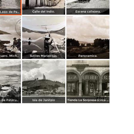
Calle del Indio.
Escena callejera.
Lanchas en el Lago de Patzcuaro.
Lago de Pátzcuaro, Michoacán por el Fotógrafo Hugo Brehme. ( Circulada el 6 de Marzo de 1931 ).
Sutiles Mariposas.
Panoramica.
Vista del Lago de Pátzcuaro
Isla de Janitzio
Tienda La Sorpresa (circa 1908)