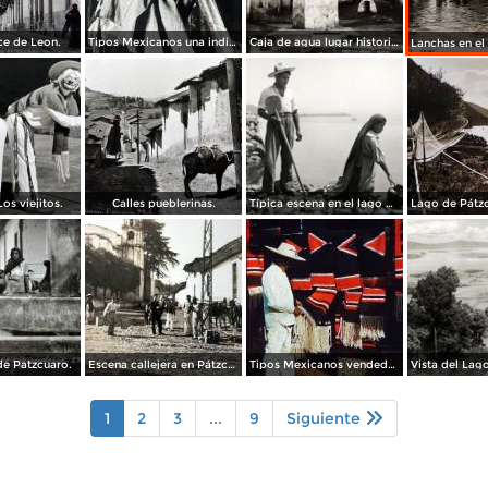
ce de Leon.
Tipos Mexicanos una india Huananche.
Caja de agua lugar historico.
os viejitos.
Calles pueblerinas.
Típica escena en el lago de Pátzcuaro
e Patzcuaro.
Escena callejera en Pátzcuaro, Michoacán.
Tipos Mexicanos vendedor de Zarapes Pátzcuaro, Michoacán 1954.
1
2
3
...
9
Siguiente