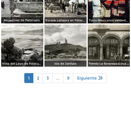
Aguadores de Patzcuaro.
Escena callejera en Pátzcuaro, Michoacán.
Tipos Mexicanos vendedor de Zarapes Pátzcuaro, Michoacán 1954.
Vista del Lago de Pátzcuaro
Isla de Janitzio
Tienda La Sorpresa (circa 1908)
1
2
3
...
9
Siguiente