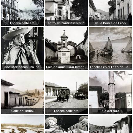
Escena callejera.
Teatro Calzontzin y biblioteca publica.
Calle Ponce de Leon.
Tipos Mexicanos una india Huananche.
Caja de agua lugar historico.
Lanchas en el Lago de Patzcuaro.
Calle del Indio.
Escena callejera.
Pila del toro.