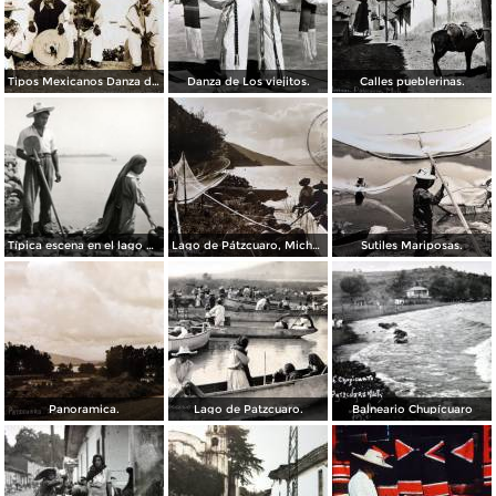
Tipos Mexicanos Danza de Los viejitos..
Danza de Los viejitos.
Calles pueblerinas.
Típica escena en el lago de Pátzcuaro
Lago de Pátzcuaro, Michoacán por el Fotógrafo Hugo Brehme. ( Circulada el 6 de Marzo de 1931 ).
Sutiles Mariposas.
Panoramica.
Lago de Patzcuaro.
Balneario Chupícuaro