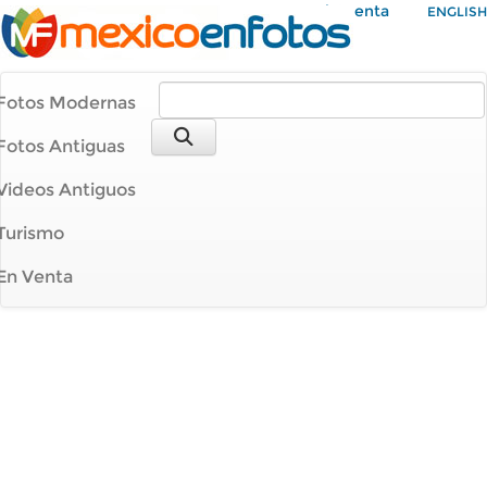
Mi Cuenta
ENGLISH
Fotos Modernas
Fotos Antiguas
Videos Antiguos
Turismo
En Venta