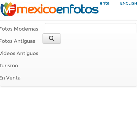
Mi Cuenta
ENGLISH
Fotos Modernas
Fotos Antiguas
Videos Antiguos
Turismo
En Venta