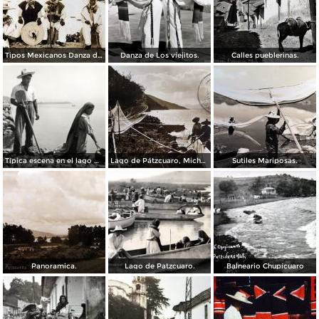
Tipos Mexicanos Danza de Los viejitos..
Danza de Los viejitos.
Calles pueblerinas.
Típica escena en el lago de Pátzcuaro
Lago de Pátzcuaro, Michoacán por el Fotógrafo Hugo Brehme. ( Circulada el 6 de Marzo de 1931 ).
Sutiles Mariposas.
Panoramica.
Lago de Patzcuaro.
Balneario Chupícuaro