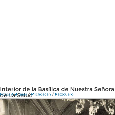
Interior de la Basílica de Nuestra Señora
de La Salud
Fotos Antiguas
/
Michoacán
/
Pátzcuaro