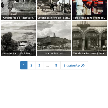
Aguadores de Patzcuaro.
Escena callejera en Pátzcuaro, Michoacán.
Tipos Mexicanos vendedor de Zarapes Pátzcuaro, Michoacán 1954.
Vista del Lago de Pátzcuaro
Isla de Janitzio
Tienda La Sorpresa (circa 1908)
1
2
3
...
9
Siguiente