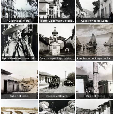
Escena callejera.
Teatro Calzontzin y biblioteca publica.
Calle Ponce de Leon.
Tipos Mexicanos una india Huananche.
Caja de agua lugar historico.
Lanchas en el Lago de Patzcuaro.
Calle del Indio.
Escena callejera.
Pila del toro.