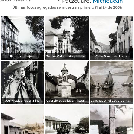
Fotos antiguas de Pátzcuaro,
Michoacán
Últimas fotos agregadas se muestran primero (1 al 24 de 206):
Escena callejera.
Teatro Calzontzin y biblioteca publica.
Calle Ponce de Leon.
Tipos Mexicanos una india Huananche.
Caja de agua lugar historico.
Lanchas en el Lago de Patzcuaro.