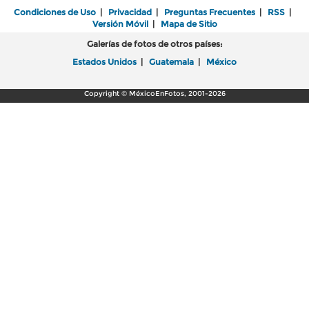
Condiciones de Uso
|
Privacidad
|
Preguntas Frecuentes
|
RSS
|
Versión Móvil
|
Mapa de Sitio
Galerías de fotos de otros países:
Estados Unidos
|
Guatemala
|
México
Copyright © MéxicoEnFotos, 2001-2026