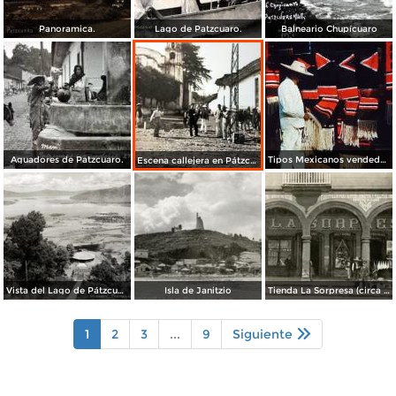
Panoramica.
Lago de Patzcuaro.
Balneario Chupícuaro
Aguadores de Patzcuaro.
Tipos Mexicanos vendedor de Zarapes Pátzcuaro, Michoacán 1954.
Escena callejera en Pátzcuaro, Michoacán.
Vista del Lago de Pátzcuaro
Isla de Janitzio
Tienda La Sorpresa (circa 1908)
1
2
3
...
9
Siguiente