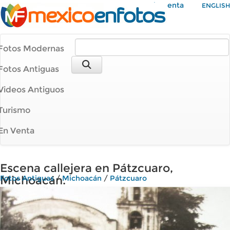
Mi Cuenta
ENGLISH
Fotos Modernas
Fotos Antiguas
Videos Antiguos
Turismo
En Venta
Escena callejera en Pátzcuaro,
Michoacán.
Fotos Antiguas
/
Michoacán
/
Pátzcuaro