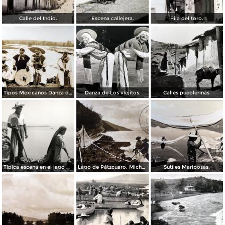
Calle del Indio.
Escena callejera.
Pila del toro.
Tipos Mexicanos Danza de Los viejitos..
Danza de Los viejitos.
Calles pueblerinas.
Típica escena en el lago de Pátzcuaro
Lago de Pátzcuaro, Michoacán por el Fotógrafo Hugo Brehme. ( Circulada el 6 de Marzo de 1931 ).
Sutiles Mariposas.