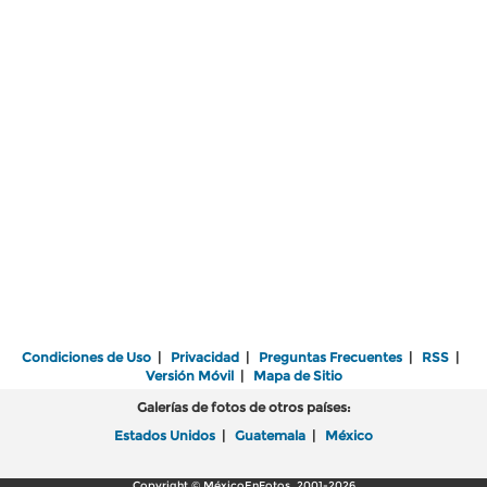
Condiciones de Uso
|
Privacidad
|
Preguntas Frecuentes
|
RSS
|
Versión Móvil
|
Mapa de Sitio
Galerías de fotos de otros países:
Estados Unidos
|
Guatemala
|
México
Copyright © MéxicoEnFotos, 2001-2026