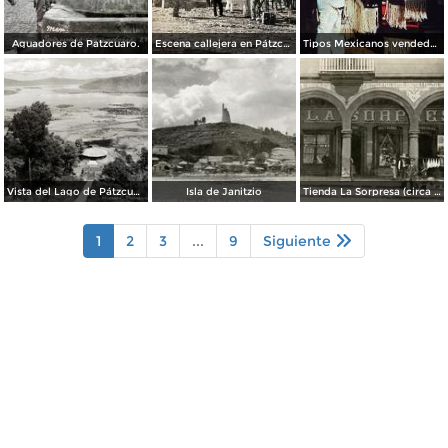
Aguadores de Patzcuaro.
Escena callejera en Pátzcuaro, Michoacán.
Tipos Mexicanos vendedor de Zarapes Pátzcuaro, Michoacán 1954.
Vista del Lago de Pátzcuaro
Isla de Janitzio
Tienda La Sorpresa (circa 1908)
1
2
3
...
9
Siguiente