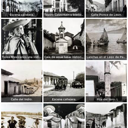
Escena callejera.
Teatro Calzontzin y biblioteca publica.
Calle Ponce de Leon.
Tipos Mexicanos una india Huananche.
Caja de agua lugar historico.
Lanchas en el Lago de Patzcuaro.
Calle del Indio.
Escena callejera.
Pila del toro.