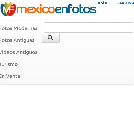
Mi Cuenta
ENGLISH
Fotos Modernas
Fotos Antiguas
Videos Antiguos
Turismo
En Venta