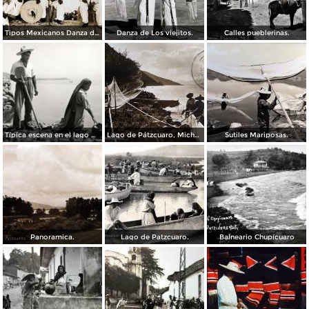
Tipos Mexicanos Danza de Los viejitos..
Danza de Los viejitos.
Calles pueblerinas.
Típica escena en el lago de Pátzcuaro
Lago de Pátzcuaro, Michoacán por el Fotógrafo Hugo Brehme. ( Circulada el 6 de Marzo de 1931 ).
Sutiles Mariposas.
Panoramica.
Lago de Patzcuaro.
Balneario Chupícuaro