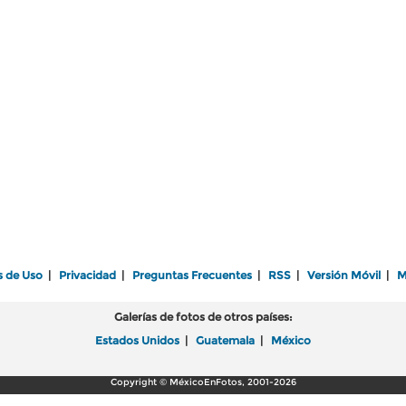
s de Uso
|
Privacidad
|
Preguntas Frecuentes
|
RSS
|
Versión Móvil
|
M
Galerías de fotos de otros países:
Estados Unidos
|
Guatemala
|
México
Copyright © MéxicoEnFotos, 2001-2026