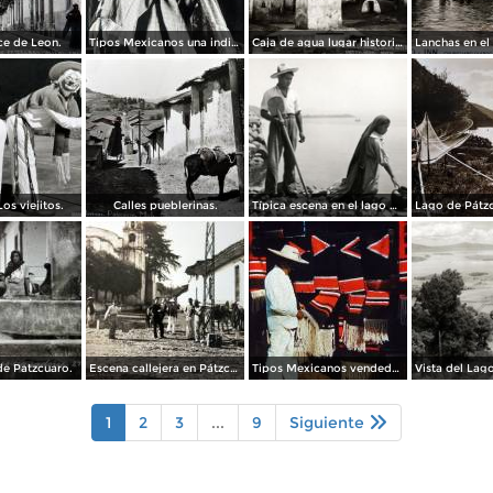
ce de Leon.
Tipos Mexicanos una india Huananche.
Caja de agua lugar historico.
os viejitos.
Calles pueblerinas.
Típica escena en el lago de Pátzcuaro
e Patzcuaro.
Escena callejera en Pátzcuaro, Michoacán.
Tipos Mexicanos vendedor de Zarapes Pátzcuaro, Michoacán 1954.
1
2
3
...
9
Siguiente