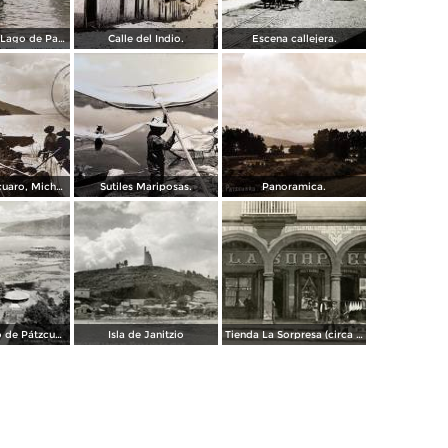
Lanchas en el Lago de Patzcuaro.
Calle del Indio.
Escena callejera.
Lago de Pátzcuaro, Michoacán por el Fotógrafo Hugo Brehme. ( Circulada el 6 de Marzo de 1931 ).
Sutiles Mariposas.
Panoramica.
Vista del Lago de Pátzcuaro
Isla de Janitzio
Tienda La Sorpresa (circa 1908)