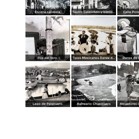
Escena callejera.
Teatro Calzontzin y biblioteca publica.
Calle Pon
Pila del toro.
Tipos Mexicanos Danza de Los viejitos..
Danza de L
Lago de Patzcuaro.
Balneario Chupícuaro
Aguadores d