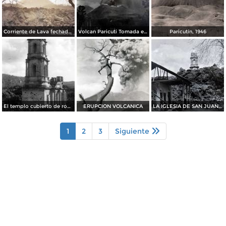
Corriente de Lava fechada el dia 21 de Junio de 1943
Volcan Paricuti Tomada el dia 16 de Julio de 1943
Paricutín, 1946
El templo cubierto de roca volcánica
ERUPCION VOLCANICA
LA IGLESIA DE SAN JUAN Y LA LAVA SOLIDIFICADA
1
2
3
Siguiente