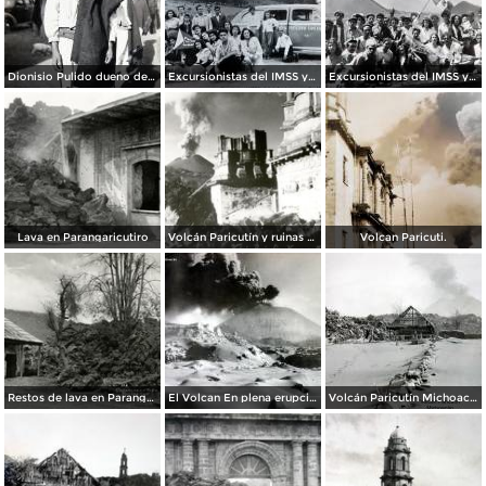
Dionisio Pulido dueno del terreno llamado Cuyutziro donde nacio el Volcan ( El 18 deAbril de 1943 ).
Excursionistas del IMSS y de La industria cinematografica al Volcan Paricutín, Michoacán
Excursionistas del IMSS y de La industria cinematografica al Volcan Paricutín, Michoacán
Lava en Parangaricutiro
Volcán Paricutín y ruinas del templo
Volcan Paricuti.
Restos de lava en Parangaricutiro
El Volcan En plena erupcion.
Volcán Paricutín Michoacán.