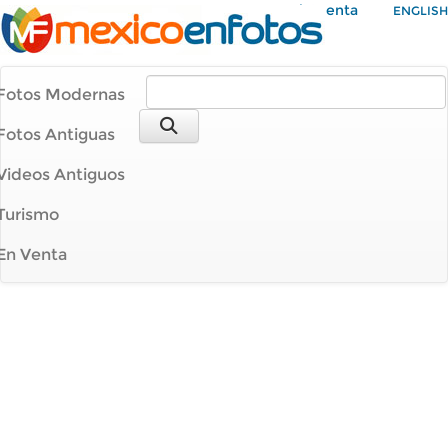
Mi Cuenta
ENGLISH
Fotos Modernas
Fotos Antiguas
Videos Antiguos
Turismo
En Venta