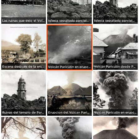
Las ruinas que dejo el Volcan Paricuti.
Iglesia sepultada parcialmente por el Volcan.
Iglesia sepultada parcialmente por el Volcan.
Escena después de la erupción del volcán Paricutín, en Michoacán (circa 1945)
Volcán Paricutín desde Parangaricutiro
Volcán Paricutín en erupción
Ruinas del templo de Parangaricutiro despúes de la erupción del volcán Paricutín
Erupcion del Volcan Paricuti el dia 21 de Junio de 1943
Volcán Paricutín en erupción (1943)