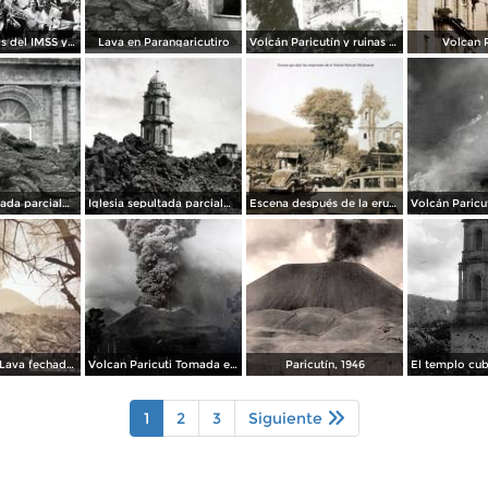
Excursionistas del IMSS y de La industria cinematografica al Volcan Paricutín, Michoacán
Lava en Parangaricutiro
Volcán Paricutín y ruinas del templo
Volcan P
Iglesia sepultada parcialmente por el Volcan.
Iglesia sepultada parcialmente por el Volcan.
Escena después de la erupción del volcán Paricutín, en Michoacán (circa 1945)
Corriente de Lava fechada el dia 21 de Junio de 1943
Volcan Paricuti Tomada el dia 16 de Julio de 1943
Paricutín, 1946
1
2
3
Siguiente