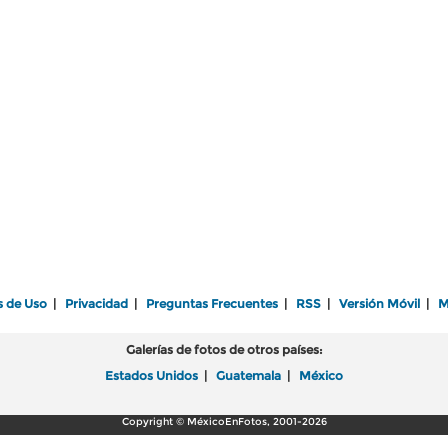
s de Uso
|
Privacidad
|
Preguntas Frecuentes
|
RSS
|
Versión Móvil
|
M
Galerías de fotos de otros países:
Estados Unidos
|
Guatemala
|
México
Copyright © MéxicoEnFotos, 2001-2026