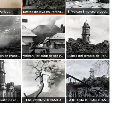
aricuti.
El Volcan En plena erupcion.
Restos de lava en Parangaricutiro
Volcán Paricutín en erupción
Volcán Paricutín desde Parangaricutiro
Ruinas del templo de Parangaricutiro despúes de la erupción del volcán Paricutín
El templo cubierto de roca volcánica
ERUPCION VOLCANICA
LA IGLESIA DE SAN JUAN Y LA LAVA SOLIDIFICADA