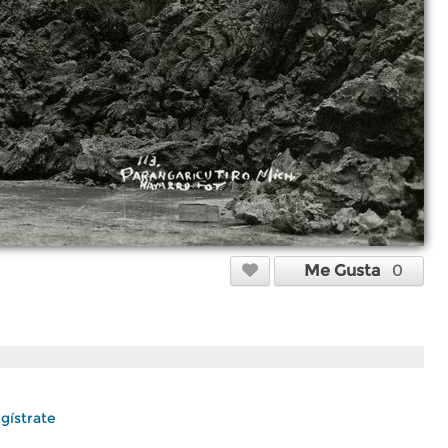
Me Gusta
0
gístrate