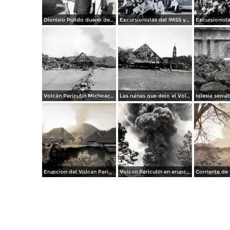
Dionisio Pulido dueno del terreno llamado Cuyutziro donde nacio el Volcan ( El 18 deAbril de 1943 ).
Excursionistas del IMSS y de La industria cinematografica al Volcan Paricutín, Michoacán
Volcán Paricutín Michoacán.
Las ruinas que dejo el Volcan Paricuti.
Erupcion del Volcan Paricuti el dia 21 de Junio de 1943
Volcán Paricutín en erupción (1943)