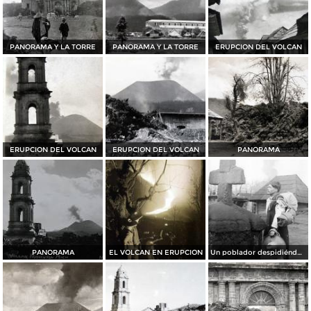
PANORAMA Y LA TORRE
PANORAMA Y LA TORRE
ERUPCION DEL VOLCAN
ERUPCION DEL VOLCAN
ERUPCION DEL VOLCAN
PANORAMA
PANORAMA
EL VOLCAN EN ERUPCION
Un poblador despidiéndose de su pueblo ante la erupción del Paricutín (1943)