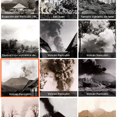
Erupción del Paricutín (1943)
San Juan
Templo cubierto de lava
Destrucción volcánica del pueblo de San Juan Parangaricutiro
Volcán Paricutín
Volcán Paricutín
Volcán Paricutín
Volcán Paricutín
Volcán Paricutín