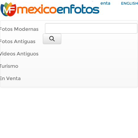
Mi Cuenta
ENGLISH
Fotos Modernas
Fotos Antiguas
Videos Antiguos
Turismo
En Venta