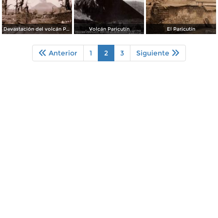
Devastación del volcán Paricutín
Volcán Paricutín
El Paricutín
Anterior
1
2
3
Siguiente