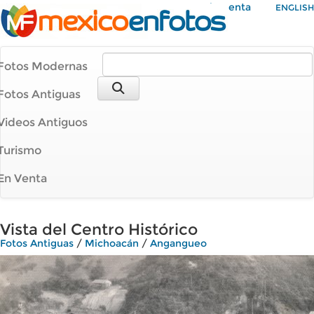
Mi Cuenta
ENGLISH
Fotos Modernas
Fotos Antiguas
Videos Antiguos
Turismo
En Venta
Vista del Centro Histórico
Fotos Antiguas
/
Michoacán
/
Angangueo