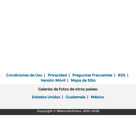
Condiciones de Uso
|
Privacidad
|
Preguntas Frecuentes
|
RSS
|
Versión Móvil
|
Mapa de Sitio
Galerías de fotos de otros países:
Estados Unidos
|
Guatemala
|
México
Copyright © MéxicoEnFotos, 2001-2026