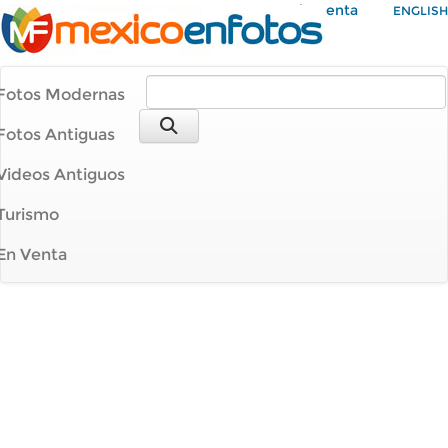
Mi Cuenta
ENGLISH
Fotos Modernas
Fotos Antiguas
Videos Antiguos
Turismo
En Venta