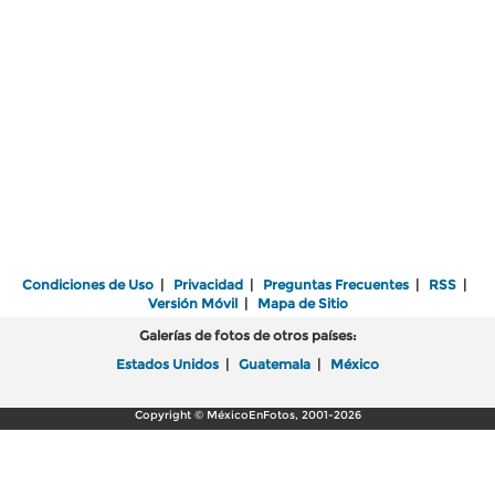
Condiciones de Uso
|
Privacidad
|
Preguntas Frecuentes
|
RSS
|
Versión Móvil
|
Mapa de Sitio
Galerías de fotos de otros países:
Estados Unidos
|
Guatemala
|
México
Copyright © MéxicoEnFotos, 2001-2026