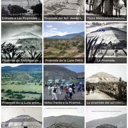
Entrada a Las Piramides de Teotihuacan precio $ .20 Centavos.
Pirámide del Sol, desde la Pirámide de la Luna
Tipos Mexicanos musicos.
Piramide de Teotihuacan Por el fotografo Hugo Brehme.
Pirámide de la Luna (1963)
La Piramide.
Pirámide de la Luna antes de su restauración (1955)
Niños frente a la Pirámide del Sol (circa 1953)
La piramide del sol con los Federales pasando Por el fotografo Hugo Brehme.