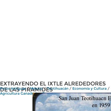
EXTRAYENDO EL IXTLE ALREDEDORES
DE LAS PIRAMIDES
Fotos Antiguas
/
México
/
Teotihuacán
/
Economía y Cultura
/
Agricultura Ganadería y Pesca