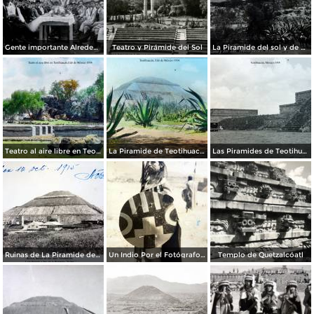
Gente importante Alrededores de Teotihuacán, México.
Teatro y Pirámide del Sol
La Piramide del sol y de La Luna.
Teatro al aire libre en Teotihuacán, por el fotógrafo T. Enami, de Yokohama, Japón (1934)
La Piramide de Teotihuacán, por el fotógrafo T. Enami, de Yokohama, Japón (1934)
Las Piramides de Teotihuacán, por el fotógrafo T. Enami, de Yokohama, Japón (1934)
Ruinas de La Piramide del sol lado oriente Por el Fotógrafo Félix Miret. ( Circulada el 12 de Octubre de 1915 ).
Un Indio Por el Fotógrafo Hugo Brehme. ( Circulada el 16 de Enero de 1936 ).
Templo de Quetzalcóatl