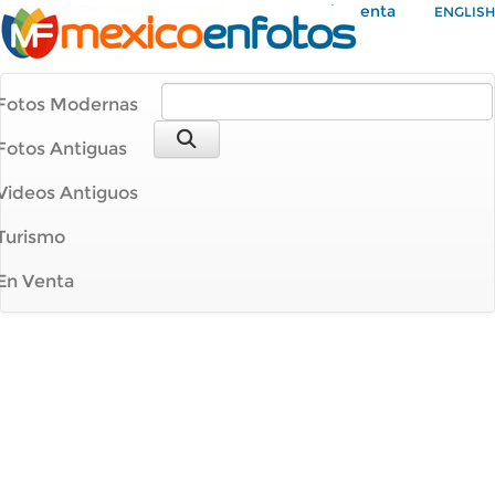
Mi Cuenta
ENGLISH
Fotos Modernas
Fotos Antiguas
Videos Antiguos
Turismo
En Venta