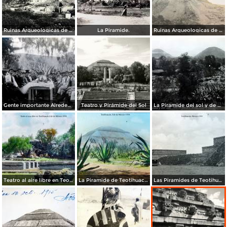
Ruinas Arqueologicas de Teotihuacan por el Fotógrafo Felix Miret. ( Circulada el 27 de Diciembre de 1911 ).
La Piramide.
Ruinas Arqueologicas de Teotihuacan por el Fotógrafo Charles B, Waite.
Gente importante Alrededores de Teotihuacán, México.
Teatro y Pirámide del Sol
La Piramide del sol y de La Luna.
Teatro al aire libre en Teotihuacán, por el fotógrafo T. Enami, de Yokohama, Japón (1934)
La Piramide de Teotihuacán, por el fotógrafo T. Enami, de Yokohama, Japón (1934)
Las Piramides de Teotihuacán, por el fotógrafo T. Enami, de Yokohama, Japón (1934)