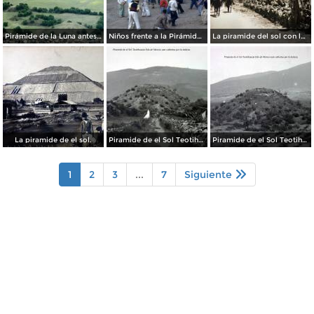
Pirámide de la Luna antes de su restauración (1955)
Niños frente a la Pirámide del Sol (circa 1953)
La piramide del sol con los Federales pasando Por el fotografo Hugo Brehme.
La piramide de el sol.
Piramide de el Sol Teotihuacan Edo de Mexico aun cubiertas por la maleza..
Piramide de el Sol Teotihuacan Edo de Mexico aun cubiertas por la maleza..
1
2
3
...
7
Siguiente