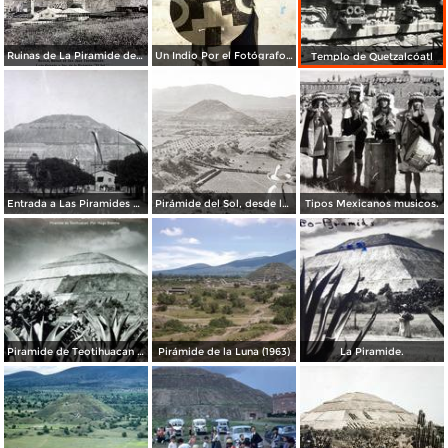
Ruinas de La Piramide del sol lado oriente Por el Fotógrafo Félix Miret. ( Circulada el 12 de Octubre de 1915 ).
Un Indio Por el Fotógrafo Hugo Brehme. ( Circulada el 16 de Enero de 1936 ).
Templo de Quetzalcóatl
Entrada a Las Piramides de Teotihuacan precio $ .20 Centavos.
Pirámide del Sol, desde la Pirámide de la Luna
Tipos Mexicanos musicos.
Piramide de Teotihuacan Por el fotografo Hugo Brehme.
Pirámide de la Luna (1963)
La Piramide.