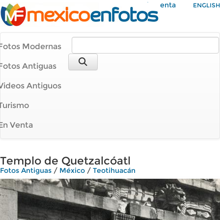
Mi Cuenta
ENGLISH
Fotos Modernas
Fotos Antiguas
Videos Antiguos
Turismo
En Venta
Templo de Quetzalcóatl
Fotos Antiguas
/
México
/
Teotihuacán