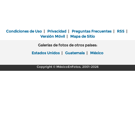
Condiciones de Uso
|
Privacidad
|
Preguntas Frecuentes
|
RSS
|
Versión Móvil
|
Mapa de Sitio
Galerías de fotos de otros países:
Estados Unidos
|
Guatemala
|
México
Copyright © MéxicoEnFotos, 2001-2026