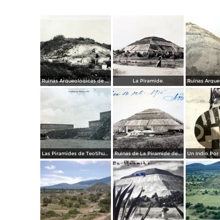
Ruinas Arqueologicas de Teotihuacan por el Fotógrafo Felix Miret. ( Circulada el 27 de Diciembre de 1911 ).
La Piramide.
Las Piramides de Teotihuacán, por el fotógrafo T. Enami, de Yokohama, Japón (1934)
Ruinas de La Piramide del sol lado oriente Por el Fotógrafo Félix Miret. ( Circulada el 12 de Octubre de 1915 ).