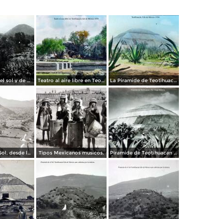
La Piramide del sol y de La Luna.
Teatro al aire libre en Teotihuacán, por el fotógrafo T. Enami, de Yokohama, Japón (1934)
La Piramide de Teotihuacán, por el fotógrafo T. Enami, de Yokohama, Japón (1934)
Pirámide del Sol, desde la Pirámide de la Luna
Tipos Mexicanos musicos.
Piramide de Teotihuacan Por el fotografo Hugo Brehme.