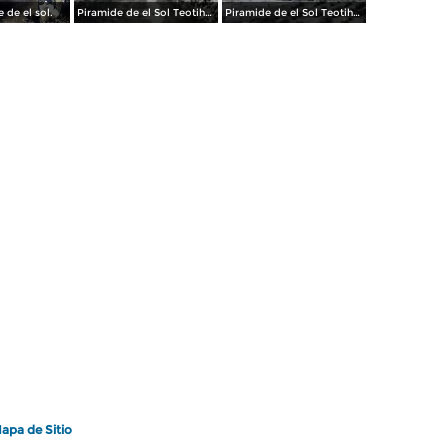
 de el sol.
Piramide de el Sol Teotihuacan Edo de Mexico aun cubiertas por la maleza..
Piramide de el Sol Teotihuacan Edo de Mexico aun cubiertas por la maleza..
apa de Sitio