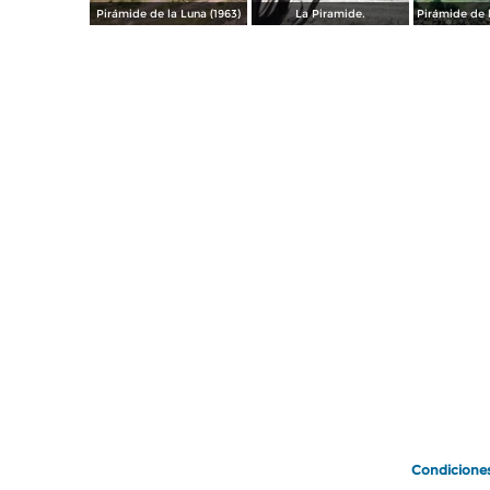
Pirámide de la Luna (1963)
La Piramide.
Condicione