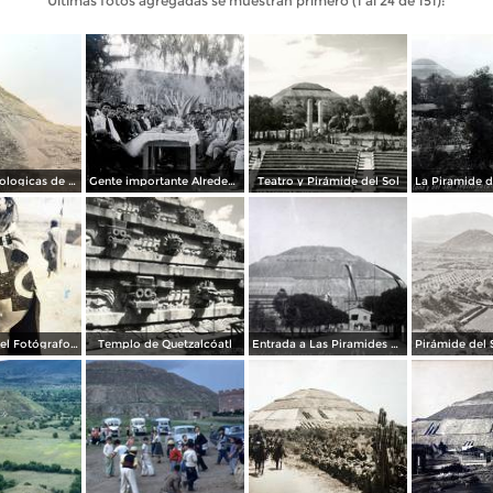
Últimas fotos agregadas se muestran primero (1 al 24 de 151):
Ruinas Arqueologicas de Teotihuacan por el Fotógrafo Charles B, Waite.
Gente importante Alrededores de Teotihuacán, México.
Teatro y Pirámide del Sol
Un Indio Por el Fotógrafo Hugo Brehme. ( Circulada el 16 de Enero de 1936 ).
Templo de Quetzalcóatl
Entrada a Las Piramides de Teotihuacan precio $ .20 Centavos.