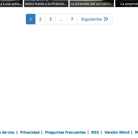
Pirámide de la Luna antes de su restauración (1955)
Niños frente a la Pirámide del Sol (circa 1953)
La piramide del sol con los Federales pasando Por el fotografo Hugo Brehme.
La piramide
1
2
3
...
7
Siguiente
s de Uso
|
Privacidad
|
Preguntas Frecuentes
|
RSS
|
Versión Móvil
|
M