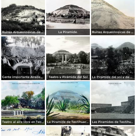
Ruinas Arqueologicas de Teotihuacan por el Fotógrafo Felix Miret. ( Circulada el 27 de Diciembre de 1911 ).
La Piramide.
Ruinas Arqueologicas de Teotihuacan por el Fotógrafo Charles B, Waite.
Gente importante Alrededores de Teotihuacán, México.
Teatro y Pirámide del Sol
La Piramide del sol y de La Luna.
Teatro al aire libre en Teotihuacán, por el fotógrafo T. Enami, de Yokohama, Japón (1934)
La Piramide de Teotihuacán, por el fotógrafo T. Enami, de Yokohama, Japón (1934)
Las Piramides de Teotihuacán, por el fotógrafo T. Enami, de Yokohama, Japón (1934)