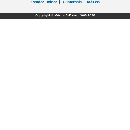
Estados Unidos
|
Guatemala
|
México
Copyright © MéxicoEnFotos, 2001-2026