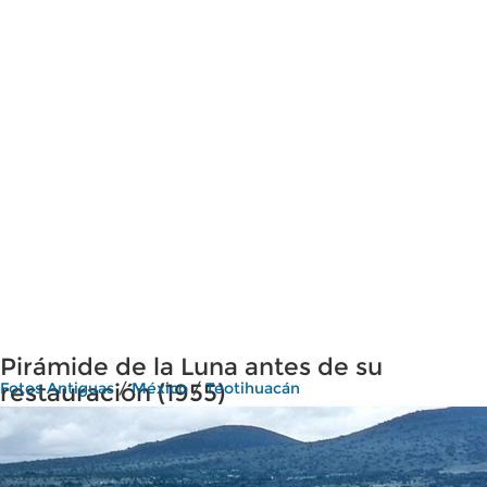
Pirámide de la Luna antes de su
restauración (1955)
Fotos Antiguas
/
México
/
Teotihuacán