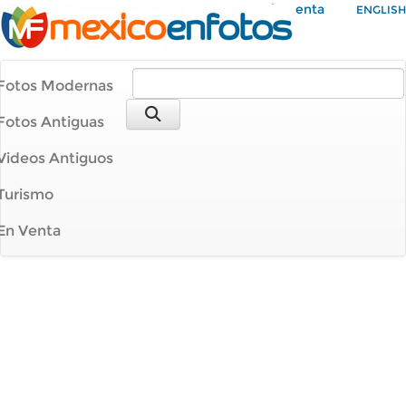
Mi Cuenta
ENGLISH
Fotos Modernas
Fotos Antiguas
Videos Antiguos
Turismo
En Venta