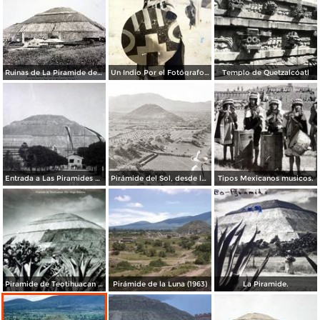
Ruinas de La Piramide del sol lado oriente Por el Fotógrafo Félix Miret. ( Circulada el 12 de Octubre de 1915 ).
Un Indio Por el Fotógrafo Hugo Brehme. ( Circulada el 16 de Enero de 1936 ).
Templo de Quetzalcóatl
Entrada a Las Piramides de Teotihuacan precio $ .20 Centavos.
Pirámide del Sol, desde la Pirámide de la Luna
Tipos Mexicanos musicos.
Piramide de Teotihuacan Por el fotografo Hugo Brehme.
Pirámide de la Luna (1963)
La Piramide.