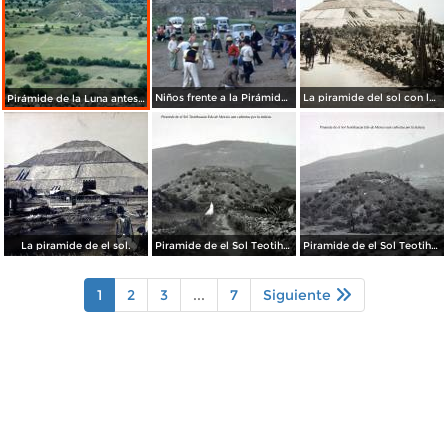
Niños frente a la Pirámide del Sol (circa 1953)
La piramide del sol con los Federales pasando Por el fotografo Hugo Brehme.
Pirámide de la Luna antes de su restauración (1955)
La piramide de el sol.
Piramide de el Sol Teotihuacan Edo de Mexico aun cubiertas por la maleza..
Piramide de el Sol Teotihuacan Edo de Mexico aun cubiertas por la maleza..
1
2
3
...
7
Siguiente