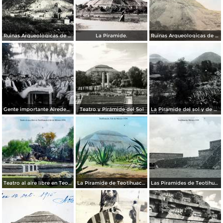
Ruinas Arqueologicas de Teotihuacan por el Fotógrafo Felix Miret. ( Circulada el 27 de Diciembre de 1911 ).
La Piramide.
Ruinas Arqueologicas de Teotihuacan por el Fotógrafo Charles B, Waite.
Gente importante Alrededores de Teotihuacán, México.
Teatro y Pirámide del Sol
La Piramide del sol y de La Luna.
Teatro al aire libre en Teotihuacán, por el fotógrafo T. Enami, de Yokohama, Japón (1934)
La Piramide de Teotihuacán, por el fotógrafo T. Enami, de Yokohama, Japón (1934)
Las Piramides de Teotihuacán, por el fotógrafo T. Enami, de Yokohama, Japón (1934)