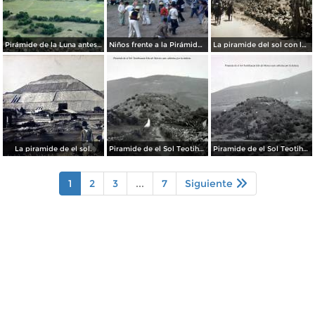
Pirámide de la Luna antes de su restauración (1955)
Niños frente a la Pirámide del Sol (circa 1953)
La piramide del sol con los Federales pasando Por el fotografo Hugo Brehme.
La piramide de el sol.
Piramide de el Sol Teotihuacan Edo de Mexico aun cubiertas por la maleza..
Piramide de el Sol Teotihuacan Edo de Mexico aun cubiertas por la maleza..
1
2
3
...
7
Siguiente