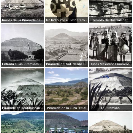
Ruinas de La Piramide del sol lado oriente Por el Fotógrafo Félix Miret. ( Circulada el 12 de Octubre de 1915 ).
Un Indio Por el Fotógrafo Hugo Brehme. ( Circulada el 16 de Enero de 1936 ).
Templo de Quetzalcóatl
Entrada a Las Piramides de Teotihuacan precio $ .20 Centavos.
Pirámide del Sol, desde la Pirámide de la Luna
Tipos Mexicanos musicos.
Piramide de Teotihuacan Por el fotografo Hugo Brehme.
Pirámide de la Luna (1963)
La Piramide.