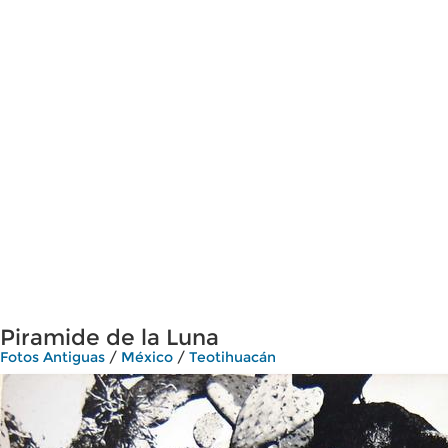
Piramide de la Luna
Fotos Antiguas
/
México
/
Teotihuacán