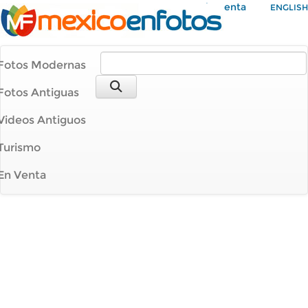
Mi Cuenta
ENGLISH
Fotos Modernas
Fotos Antiguas
Videos Antiguos
Turismo
En Venta