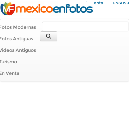
Mi Cuenta
ENGLISH
Fotos Modernas
Fotos Antiguas
Videos Antiguos
Turismo
En Venta