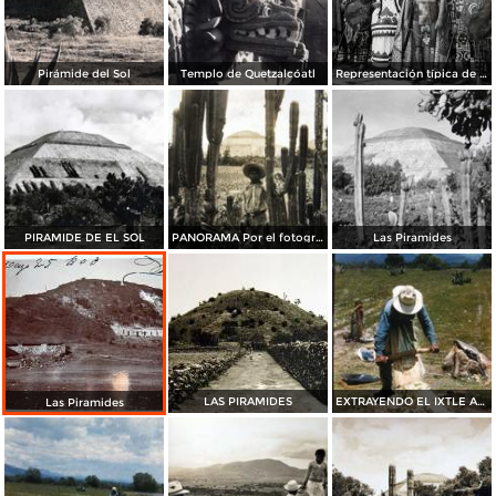
Pirámide del Sol
Templo de Quetzalcóatl
Representación típica de un emperador indígena con su hija y varios guerreros
PIRAMIDE DE EL SOL
PANORAMA Por el fotografo Hugo Brehme
Las Piramides
LAS PIRAMIDES
EXTRAYENDO EL IXTLE ALREDEDORES DE LAS PIRAMIDES
Las Piramides