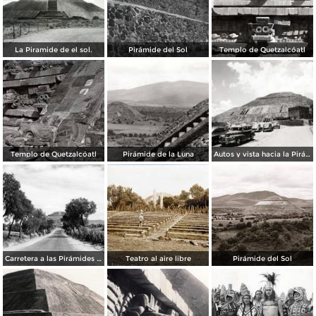
La Piramide de el sol.
Pirámide del Sol
Templo de Quetzalcóatl
Templo de Quetzalcóatl
Pirámide de la Luna
Autos y vista hacia la Pirámide del Sol
Carretera a las Pirámides de Teotihuacán
Teatro al aire libre
Pirámide del Sol