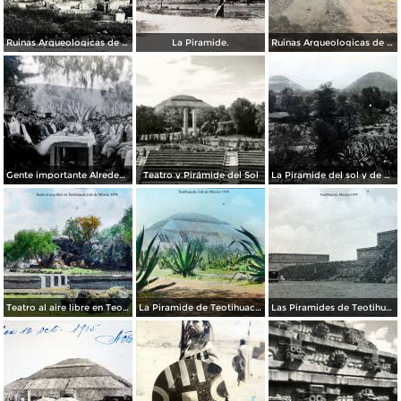
Ruinas Arqueologicas de Teotihuacan por el Fotógrafo Felix Miret. ( Circulada el 27 de Diciembre de 1911 ).
La Piramide.
Ruinas Arqueologicas de Teotihuacan por el Fotógrafo Charles B, Waite.
Gente importante Alrededores de Teotihuacán, México.
Teatro y Pirámide del Sol
La Piramide del sol y de La Luna.
Teatro al aire libre en Teotihuacán, por el fotógrafo T. Enami, de Yokohama, Japón (1934)
La Piramide de Teotihuacán, por el fotógrafo T. Enami, de Yokohama, Japón (1934)
Las Piramides de Teotihuacán, por el fotógrafo T. Enami, de Yokohama, Japón (1934)