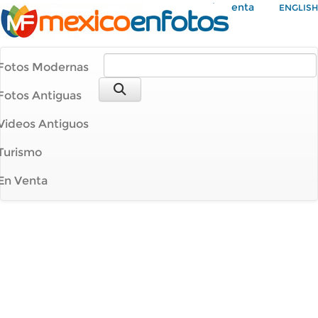
Mi Cuenta
ENGLISH
Fotos Modernas
Fotos Antiguas
Videos Antiguos
Turismo
En Venta