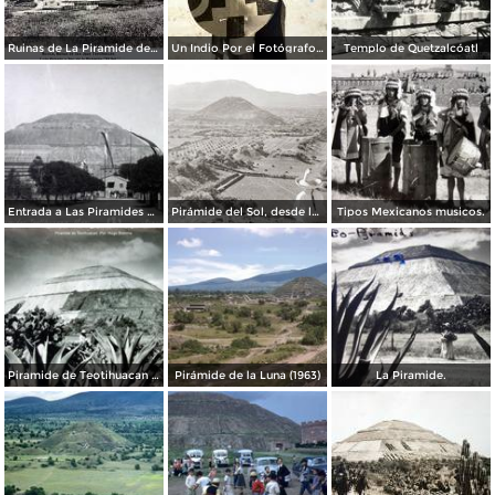
Ruinas de La Piramide del sol lado oriente Por el Fotógrafo Félix Miret. ( Circulada el 12 de Octubre de 1915 ).
Un Indio Por el Fotógrafo Hugo Brehme. ( Circulada el 16 de Enero de 1936 ).
Templo de Quetzalcóatl
Entrada a Las Piramides de Teotihuacan precio $ .20 Centavos.
Pirámide del Sol, desde la Pirámide de la Luna
Tipos Mexicanos musicos.
Piramide de Teotihuacan Por el fotografo Hugo Brehme.
Pirámide de la Luna (1963)
La Piramide.