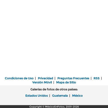
Condiciones de Uso
|
Privacidad
|
Preguntas Frecuentes
|
RSS
|
Versión Móvil
|
Mapa de Sitio
Galerías de fotos de otros países:
Estados Unidos
|
Guatemala
|
México
Copyright © MéxicoEnFotos, 2001-2026