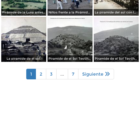
Pirámide de la Luna antes de su restauración (1955)
Niños frente a la Pirámide del Sol (circa 1953)
La piramide del sol con los Federales pasando Por el fotografo Hugo Brehme.
La piramide de el sol.
Piramide de el Sol Teotihuacan Edo de Mexico aun cubiertas por la maleza..
Piramide de el Sol Teotihuacan Edo de Mexico aun cubiertas por la maleza..
1
2
3
...
7
Siguiente