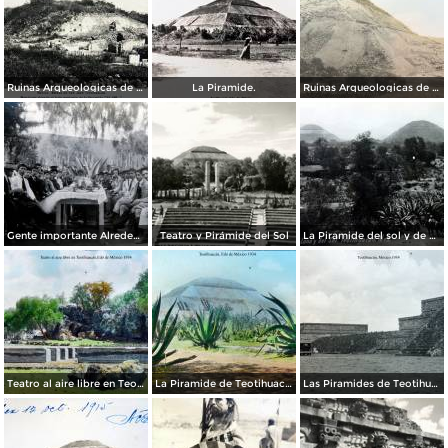
Ruinas Arqueologicas de Teotihuacan por el Fotógrafo Felix Miret. ( Circulada el 27 de Diciembre de 1911 ).
La Piramide.
Ruinas Arqueologicas de Teotihuacan por el Fotógrafo Charles B, Waite.
Gente importante Alrededores de Teotihuacán, México.
Teatro y Pirámide del Sol
La Piramide del sol y de La Luna.
Teatro al aire libre en Teotihuacán, por el fotógrafo T. Enami, de Yokohama, Japón (1934)
La Piramide de Teotihuacán, por el fotógrafo T. Enami, de Yokohama, Japón (1934)
Las Piramides de Teotihuacán, por el fotógrafo T. Enami, de Yokohama, Japón (1934)