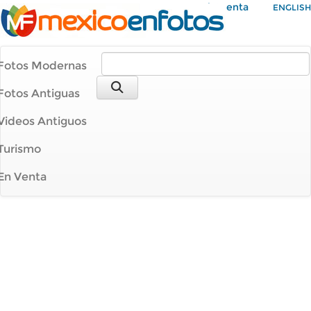
Mi Cuenta
ENGLISH
Fotos Modernas
Fotos Antiguas
Videos Antiguos
Turismo
En Venta