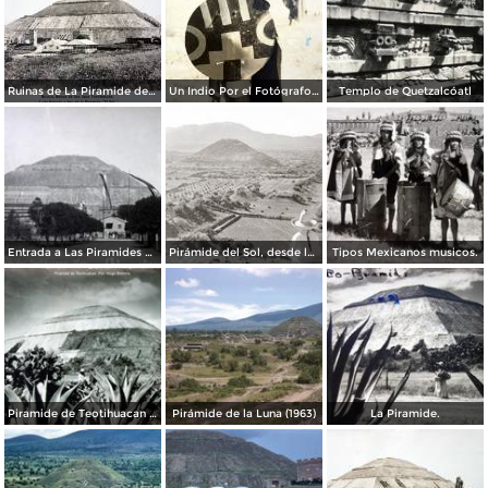
Ruinas de La Piramide del sol lado oriente Por el Fotógrafo Félix Miret. ( Circulada el 12 de Octubre de 1915 ).
Un Indio Por el Fotógrafo Hugo Brehme. ( Circulada el 16 de Enero de 1936 ).
Templo de Quetzalcóatl
Entrada a Las Piramides de Teotihuacan precio $ .20 Centavos.
Pirámide del Sol, desde la Pirámide de la Luna
Tipos Mexicanos musicos.
Piramide de Teotihuacan Por el fotografo Hugo Brehme.
Pirámide de la Luna (1963)
La Piramide.