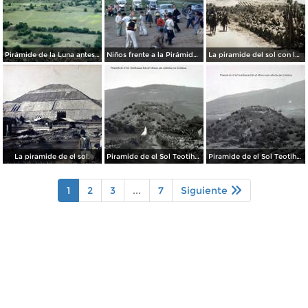
Pirámide de la Luna antes de su restauración (1955)
Niños frente a la Pirámide del Sol (circa 1953)
La piramide del sol con los Federales pasando Por el fotografo Hugo Brehme.
La piramide de el sol.
Piramide de el Sol Teotihuacan Edo de Mexico aun cubiertas por la maleza..
Piramide de el Sol Teotihuacan Edo de Mexico aun cubiertas por la maleza..
1
2
3
...
7
Siguiente