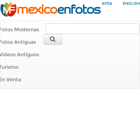
Mi Cuenta
ENGLISH
Fotos Modernas
Fotos Antiguas
Videos Antiguos
Turismo
En Venta