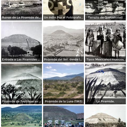
Ruinas de La Piramide del sol lado oriente Por el Fotógrafo Félix Miret. ( Circulada el 12 de Octubre de 1915 ).
Un Indio Por el Fotógrafo Hugo Brehme. ( Circulada el 16 de Enero de 1936 ).
Templo de Quetzalcóatl
Entrada a Las Piramides de Teotihuacan precio $ .20 Centavos.
Pirámide del Sol, desde la Pirámide de la Luna
Tipos Mexicanos musicos.
Piramide de Teotihuacan Por el fotografo Hugo Brehme.
Pirámide de la Luna (1963)
La Piramide.