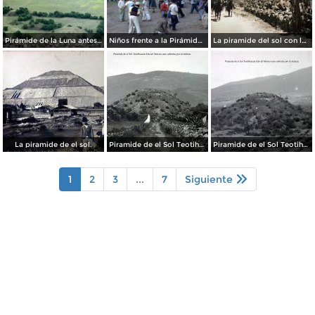
Pirámide de la Luna antes de su restauración (1955)
Niños frente a la Pirámide del Sol (circa 1953)
La piramide del sol con los Federales pasando Por el fotografo Hugo Brehme.
La piramide de el sol.
Piramide de el Sol Teotihuacan Edo de Mexico aun cubiertas por la maleza..
Piramide de el Sol Teotihuacan Edo de Mexico aun cubiertas por la maleza..
1
2
3
...
7
Siguiente