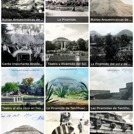
Ruinas Arqueologicas de Teotihuacan por el Fotógrafo Felix Miret. ( Circulada el 27 de Diciembre de 1911 ).
La Piramide.
Ruinas Arqueologicas de Teotihuacan por el Fotógrafo Charles B, Waite.
Gente importante Alrededores de Teotihuacán, México.
Teatro y Pirámide del Sol
La Piramide del sol y de La Luna.
Teatro al aire libre en Teotihuacán, por el fotógrafo T. Enami, de Yokohama, Japón (1934)
La Piramide de Teotihuacán, por el fotógrafo T. Enami, de Yokohama, Japón (1934)
Las Piramides de Teotihuacán, por el fotógrafo T. Enami, de Yokohama, Japón (1934)