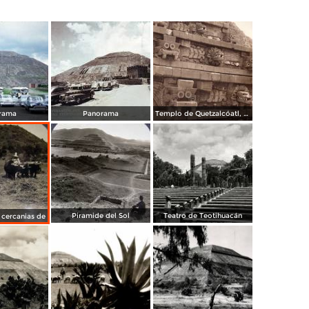
rama
Panorama
Templo de Quetzalcóatl, en la Ciudadela (circa 1920)
Piramide del Sol
Teatro de Teotihuacán
 cercanias de