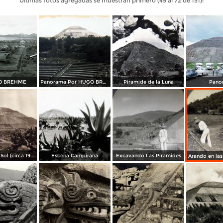
Últimas fotos agregadas se muestran primero (49 al 72 de 151):
O BREHME
Panorama Por HUGO BREHME
Piramide de la Luna
Pano
Pirámide del Sol (circa 1920)
Escena Campirana
Excavando Las Piramides
Arando en las