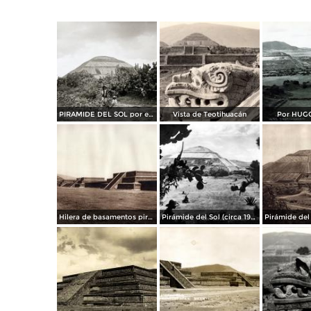
PIRAMIDE DEL SOL por el fotografo HUGO BREHME
Vista de Teotihuacán
Por HUG
Hilera de basamentos piramidales de la Ciudadela (circa 1920)
Pirámide del Sol (circa 1920)