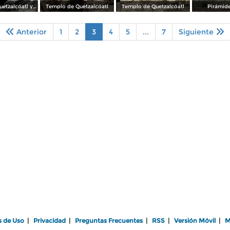
Templo de Quetzalcóatl y Pirámide de la Luna
Templo de Quetzalcóatl
Templo de Quetzalcóatl
Pirámide
Anterior
1
2
3
4
5
...
7
Siguiente
s de Uso
|
Privacidad
|
Preguntas Frecuentes
|
RSS
|
Versión Móvil
|
M