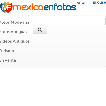
Mi Cuenta
ENGLISH
Fotos Modernas
Fotos Antiguas
Videos Antiguos
Turismo
En Venta