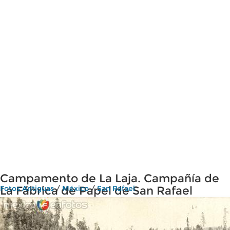
Campamento de La Laja. Campañía de
La Fábrica de Papel de San Rafael
Fotos Antiguas
/
México
/
San Rafael