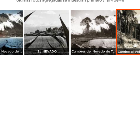
Últimas fotos agregadas se muestran primero (1 al 4 de 4):
Cumbre de el Nevado de Toluca o Volcan Xinantecatl.
EL NEVADO
Cumbres del Nevado de Toluca