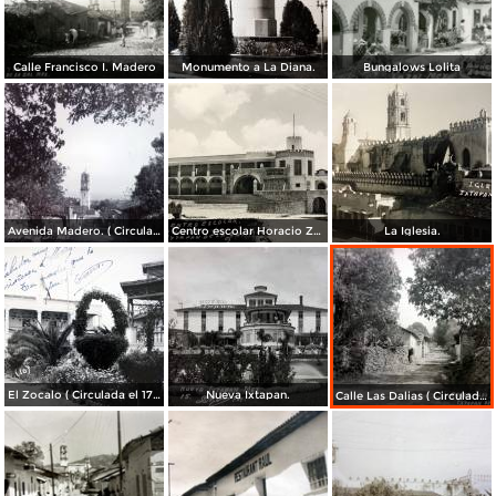
Calle Francisco I. Madero
Monumento a La Diana.
Bungalows Lolita
Avenida Madero. ( Circulada el 11 de Julio de 1950 ).
Centro escolar Horacio Zuniga.
La Iglesia.
El Zocalo ( Circulada el 17 de Noviembre de 1949 ).
Nueva Ixtapan.
Calle Las Dalias ( Circulada el 16 de Noviembre de 1956 ).