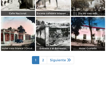
Calle Nacional.
Escena callejera Ixtapan de la Sal, México .
Dia de mercado.
Hotel casa blanca ( Circulada el 2 de Septiembre de 1944 ).
Entrada a el Balneario.
Hotel Granada.
1
2
Siguiente