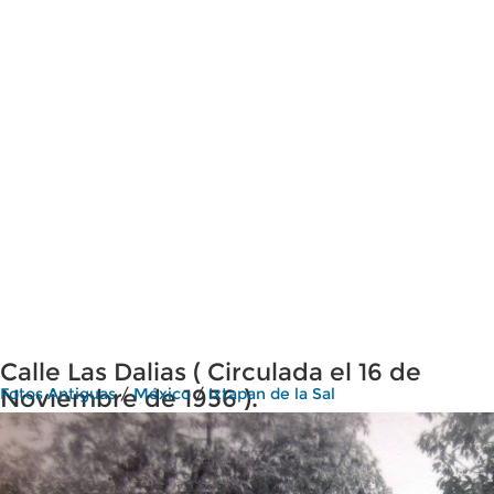
Calle Las Dalias ( Circulada el 16 de
Noviembre de 1956 ).
Fotos Antiguas
/
México
/
Ixtapan de la Sal