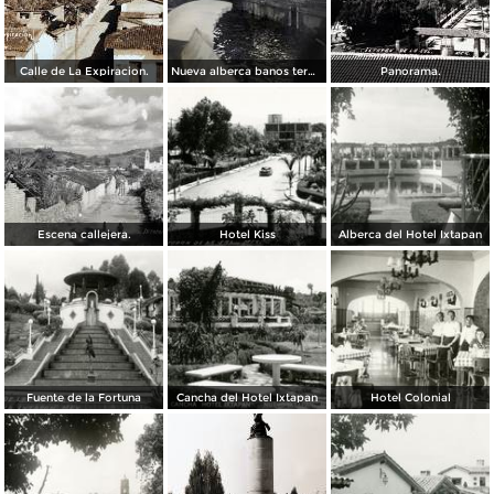
Calle de La Expiracion.
Nueva alberca banos termales.
Panorama.
Escena callejera.
Hotel Kiss
Alberca del Hotel Ixtapan
Fuente de la Fortuna
Cancha del Hotel Ixtapan
Hotel Colonial