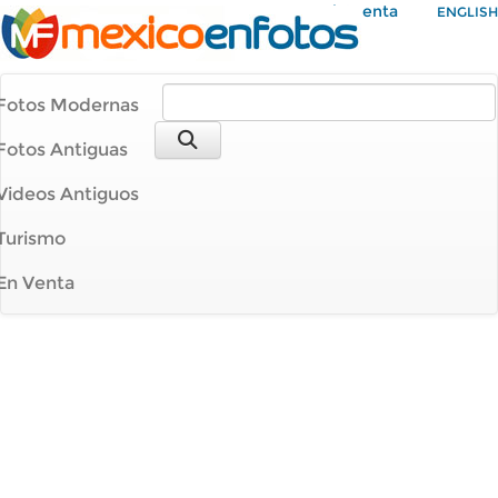
Mi Cuenta
ENGLISH
Fotos Modernas
Fotos Antiguas
Videos Antiguos
Turismo
En Venta