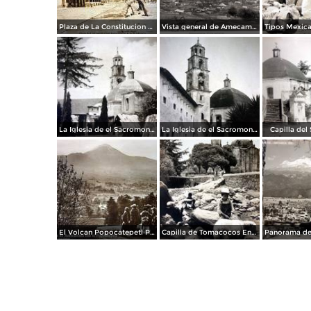
Plaza de La Constitucion Amecameca, Edo de México
Vista general de Amecameca, con el volcán Iztaccíhuatl
La Iglesia de el Sacromonte. Amecameca Edo. México
La Iglesia de el Sacromonte. Amecameca Edo. México
Capilla del
El Volcan Popocatepetl Por el fotografo Hugo Brehme.
Capilla de Tomacocos En los Alrededores de Amecameca Edo de Mexico