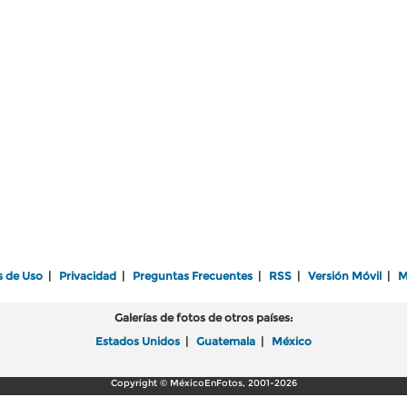
s de Uso
|
Privacidad
|
Preguntas Frecuentes
|
RSS
|
Versión Móvil
|
M
Galerías de fotos de otros países:
Estados Unidos
|
Guatemala
|
México
Copyright © MéxicoEnFotos, 2001-2026