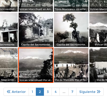
Tipos Mexicanos vendedores de Chiquihuites.
Volcan Iztaccíhuatl en Amecameca Edo de México.
Tipos Mexicanos Un arriero de Amecameca, Edo. de México.
 Sacromonte.
Capilla del Sacromonte.
Capilla del Sacromonte.
Volcan Izt
Panorama de Amecameca, Edo de México y volcan Ixtaccihuatl al fondo.
Dia de Mercado Por el fotografo Hugo Brehme.
Dia de 
Volcan Ixtaccihuatl Por el fotografo Hugo Brehme.
Anterior
1
2
3
4
...
7
Siguiente