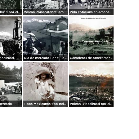
Volcan Iztaccíhuatl por el Fotógrafo Hugo Brehme.
Volcan Popocatepetl Amecameca Edo de México.
Vida cotidiana en Amecameca y el volcan Ixtaccihuatl al fondo por Fotógrafo Jacobo Granat.
accíhuatl.
Dia de mercado Por el Fotógrafo Hugo Brehme.
Ganaderos de Amecameca Edo. de Mexico Por Hugo Brehme.
Mercado
Tipos Mexicanos tipo Indigena.
Volcan Ixtaccihuatl por el fotografo Hugo Brehme