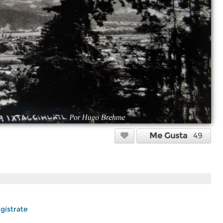
Me Gusta
49
gístrate