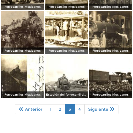
Ferrocarriles Mexicanos
Ferrocarriles Mexicanos
Ferrocarriles Mexicanos
Ferrocarriles Mexicanos
Ferrocarriles Mexicanos
Ferrocarriles Mexicanos
Ferrocarriles Mexicanos
Estación del ferrocarril de Potrero (Congregación Miguel Alemán)
Ferrocarriles Mexicanos
Anterior
1
2
3
4
Siguiente