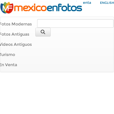
Mi Cuenta
ENGLISH
Fotos Modernas
Fotos Antiguas
Videos Antiguos
Turismo
En Venta