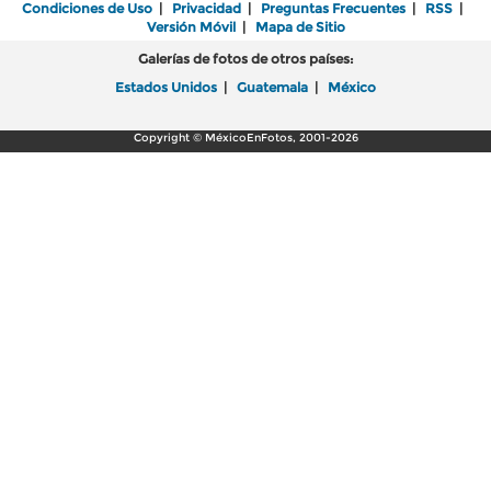
Condiciones de Uso
|
Privacidad
|
Preguntas Frecuentes
|
RSS
|
Versión Móvil
|
Mapa de Sitio
Galerías de fotos de otros países:
Estados Unidos
|
Guatemala
|
México
Copyright © MéxicoEnFotos, 2001-2026