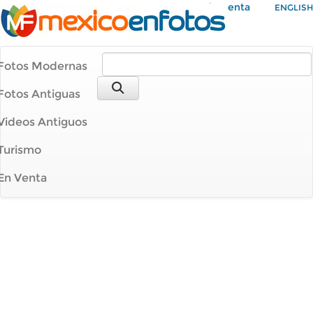
Mi Cuenta
ENGLISH
Fotos Modernas
Fotos Antiguas
Videos Antiguos
Turismo
En Venta