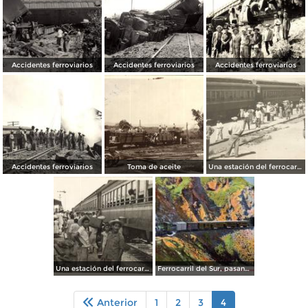
Accidentes ferroviarios
Accidentes ferroviarios
Accidentes ferroviarios
Accidentes ferroviarios
Toma de aceite
Una estación del ferrocarril
Una estación del ferrocarril
Ferrocarril del Sur, pasando por un túnel
Anterior
1
2
3
4