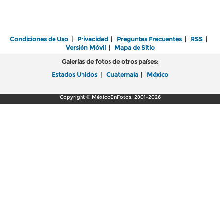
Condiciones de Uso
|
Privacidad
|
Preguntas Frecuentes
|
RSS
|
Versión Móvil
|
Mapa de Sitio
Galerías de fotos de otros países:
Estados Unidos
|
Guatemala
|
México
Copyright © MéxicoEnFotos, 2001-2026