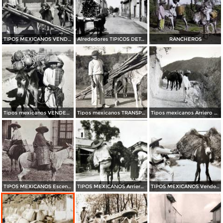
TIPOS MEXICANOS VENDEDORES DE MADERA
Alrededores TIPICOS DETALLES
RANCHEROS
Tipos mexicanos VENDEDOR DE LOZA
Tipos mexicanos TRANSPORTANDO MADERA
Tipos mexicanos Arriero de los caminos de Guanajuato
TIPOS MEXICANOS Escena callejera
TIPOS MEXICANOS Arrieros
TIPOS MEXICANOS Vendedor de Carbon