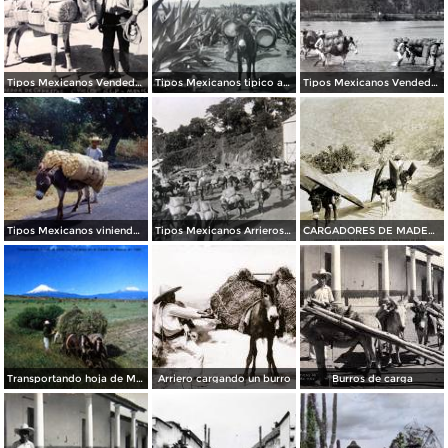
Tipos Mexicanos Vendedor de canastas.
Tipos Mexicanos tipico aguador.
Tipos Mexicanos Vendedores de Cantaros Oaxaca Mexico.
Tipos Mexicanos viniendo de cosechar las mazorcasde Maiz
Tipos Mexicanos Arrieros con cargamento de Maiz
CARGADORES DE MADERA EN LOS ALREDEDORES DE EL ORO ESTADO DE MEXICO
Transportando hoja de Milpa en el Estado de Mexico en 1966
Arriero cargando un burro
Burros de carga