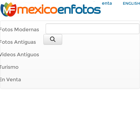
Mi Cuenta
ENGLISH
Fotos Modernas
Fotos Antiguas
Videos Antiguos
Turismo
En Venta