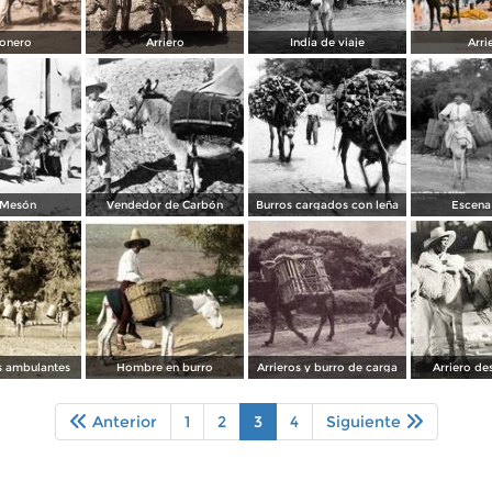
onero
Arriero
India de viaje
Arri
 Mesón
Vendedor de Carbón
Burros cargados con leña
Escena
 ambulantes
Hombre en burro
Arrieros y burro de carga
Arriero d
Anterior
1
2
3
4
Siguiente