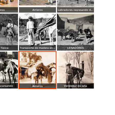
eros
Arrieros
Labradores regresando del trabajo
 Típica
Transporte de madera en burrro
LENADORES
escansando
Vendedor de leña
Arrieros