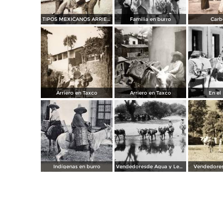
TIPOS MEXICANOS ARRIEROS
Familia en burro
Carb
Arriero en Taxco
Arriero en Taxco
En el
Indígenas en burro
Vendedoresde Agua y Lena
Vendedores