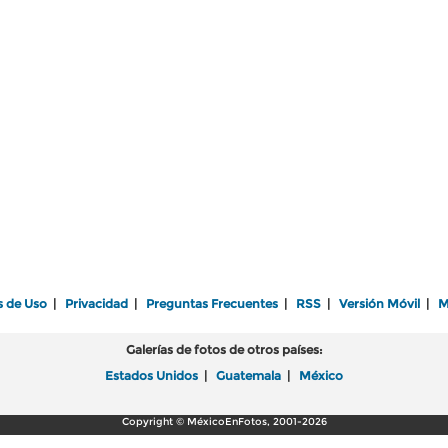
s de Uso
|
Privacidad
|
Preguntas Frecuentes
|
RSS
|
Versión Móvil
|
M
Galerías de fotos de otros países:
Estados Unidos
|
Guatemala
|
México
Copyright © MéxicoEnFotos, 2001-2026