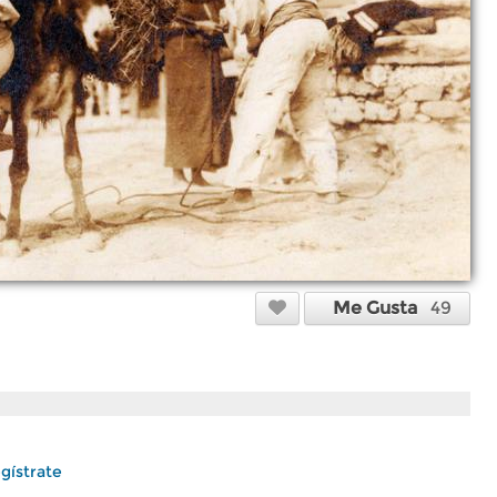
Me Gusta
49
gístrate