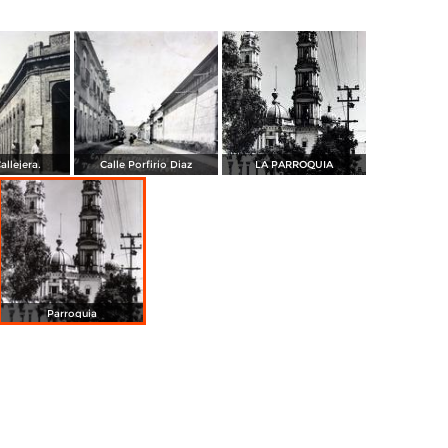
allejera.
Calle Porfirio Diaz
LA PARROQUIA
Parroquia