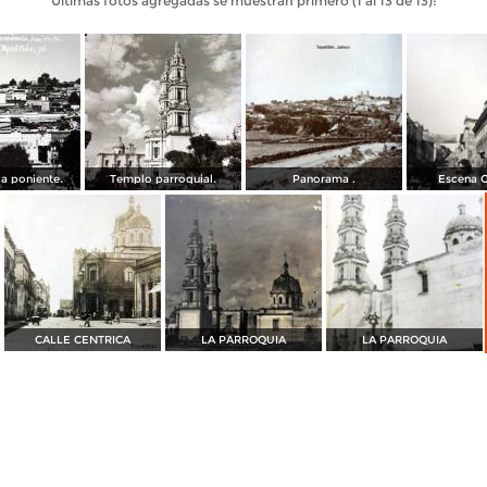
Últimas fotos agregadas se muestran primero (1 al 13 de 13):
a poniente.
Templo parroquial.
Panorama .
Escena C
CALLE CENTRICA
LA PARROQUIA
LA PARROQUIA