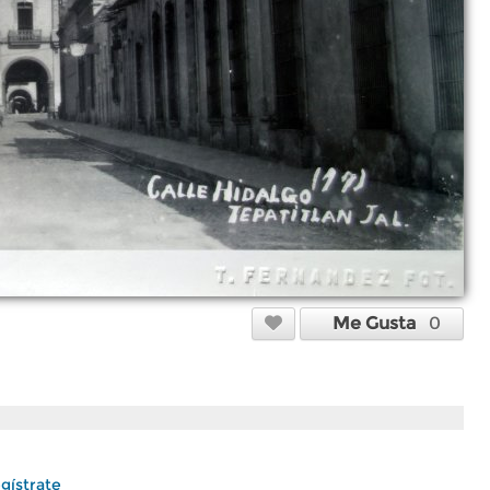
Me Gusta
0
gístrate