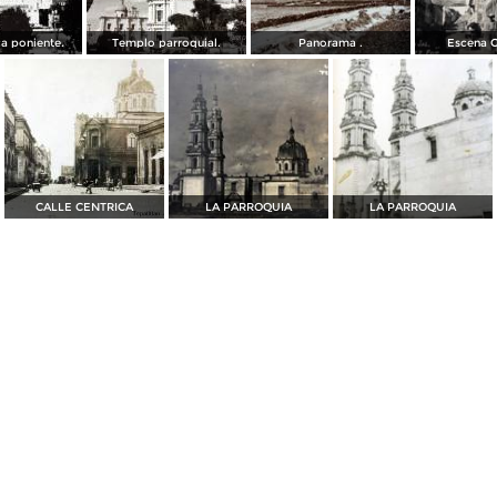
a poniente.
Templo parroquial.
Panorama .
Escena C
CALLE CENTRICA
LA PARROQUIA
LA PARROQUIA