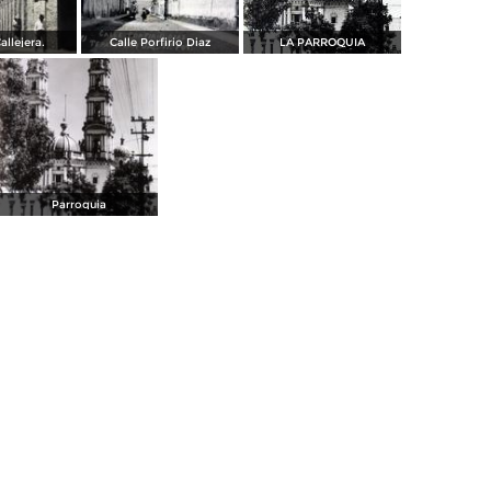
allejera.
Calle Porfirio Diaz
LA PARROQUIA
Parroquia