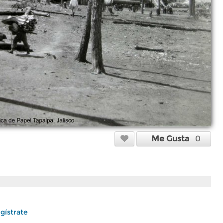
Me Gusta
0
gístrate