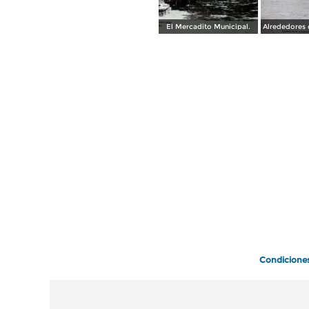
El Mercadito Municipal.
Condicione