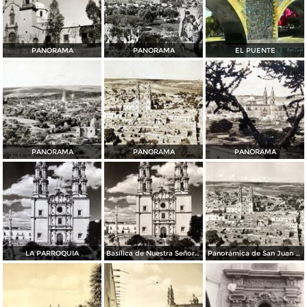
PANORAMA
PANORAMA
EL PUENTE
PANORAMA
PANORAMA
PANORAMA
LA PARROQUIA
Basílica de Nuestra Señora de San Juan de los Lagos
Panorámica de San Juan de Los Lagos