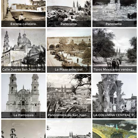
Escena callejera.
Panorama.
Panorama .
Calle Juarez San Juan de los Lagos, Jalisco.
La Plaza principal.
Tipos Mexicanos vendedor de Leche a la entrada del Pueblo..
La Parroquia
Panorámica de San Juan de los Lagos
LA COLUMNA CENTRAL PANORAMA