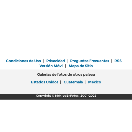
Condiciones de Uso
|
Privacidad
|
Preguntas Frecuentes
|
RSS
|
Versión Móvil
|
Mapa de Sitio
Galerías de fotos de otros países:
Estados Unidos
|
Guatemala
|
México
Copyright © MéxicoEnFotos, 2001-2026