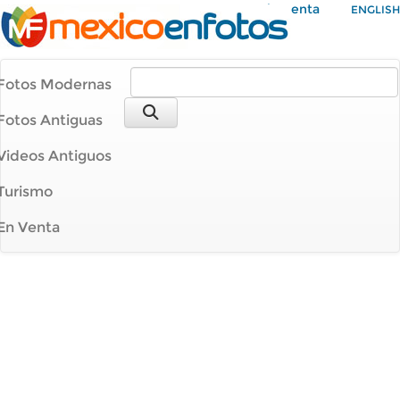
Mi Cuenta
ENGLISH
Fotos Modernas
Fotos Antiguas
Videos Antiguos
Turismo
En Venta