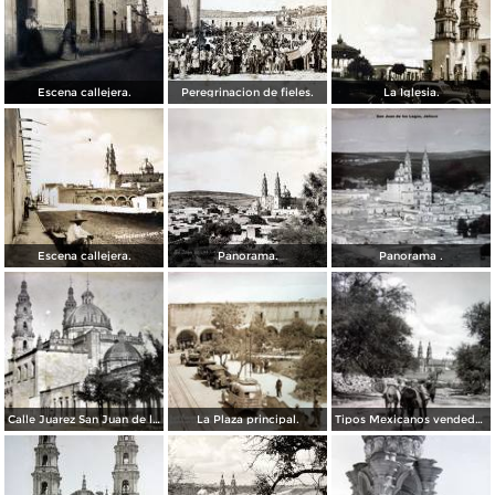
Escena callejera.
Peregrinacion de fieles.
La Iglesia.
Escena callejera.
Panorama.
Panorama .
Calle Juarez San Juan de los Lagos, Jalisco.
La Plaza principal.
Tipos Mexicanos vendedor de Leche a la entrada del Pueblo..