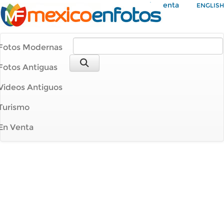
Mi Cuenta
ENGLISH
Fotos Modernas
Fotos Antiguas
Videos Antiguos
Turismo
En Venta