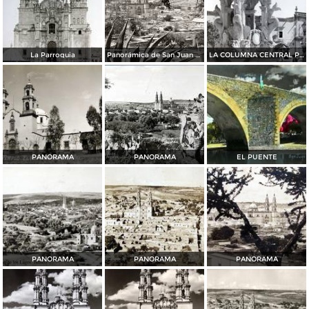
La Parroquia
Panorámica de San Juan de los Lagos
LA COLUMNA CENTRAL PANORAMA
PANORAMA
PANORAMA
EL PUENTE
PANORAMA
PANORAMA
PANORAMA