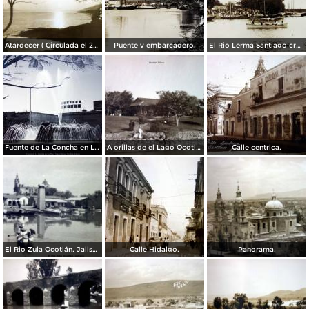
Atardecer ( Circulada el 23 de Diciembre de 1939 ).
Puente y embarcadero.
El Rio Lerma Santiago cruzando por Ocotlán, Jalisco ( Circulada el 22 de Septiembre de 1924 ).
Fuente de La Concha en La Plaza Ninos Heroes Ocotlán, Jalisco.
A orillas de el Lago Ocotlán, Jalisco.
Calle centrica.
El Rio Zula Ocotlán, Jalisco.
Calle Hidalgo.
Panorama.