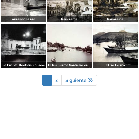
Lanzando la red..
Panorama.
Panorama.
La Fuente Ocotlán, Jalisco.
El Rio Lerma Santiago cruzando por Ocotlan Jalisco ( Circulada el 20 deAgosto de 1909 ).
El rio Lerma
1
2
Siguiente