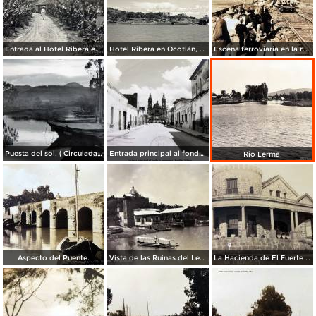
Entrada al Hotel Ribera en Ocotlán, Jalisco.
Hotel Ribera en Ocotlán, Jalisco.
Escena ferroviaria en la ruta Guadalajara Ocotlán, Jalisco
Puesta del sol. ( Circulada el 26 de Junio de 1941 ).
Entrada principal al fondo la parroquia Ocotlán, Jalisco ( Circulada el 10 de Febrero de 1964 ).
Rio Lerma.
Aspecto del Puente.
Vista de las Ruinas del Lermal
La Hacienda de El Fuerte Ocotlán, Jalisco ( Circulada el 22 de Septiembre de 1924 ).