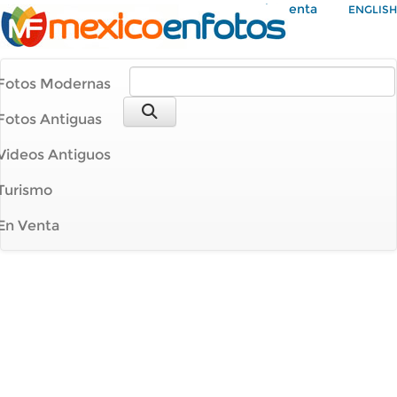
Mi Cuenta
ENGLISH
Fotos Modernas
Fotos Antiguas
Videos Antiguos
Turismo
En Venta