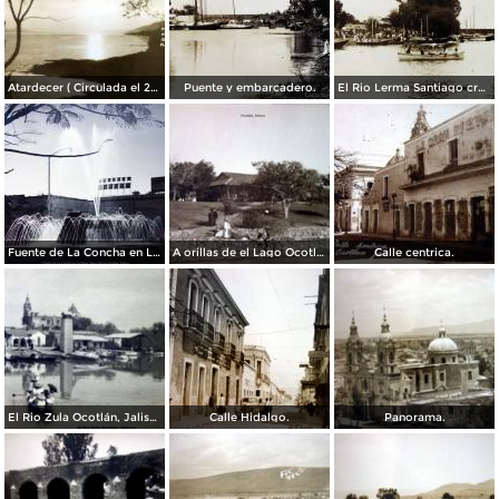
Atardecer ( Circulada el 23 de Diciembre de 1939 ).
Puente y embarcadero.
El Rio Lerma Santiago cruzando por Ocotlán, Jalisco ( Circulada el 22 de Septiembre de 1924 ).
Fuente de La Concha en La Plaza Ninos Heroes Ocotlán, Jalisco.
A orillas de el Lago Ocotlán, Jalisco.
Calle centrica.
El Rio Zula Ocotlán, Jalisco.
Calle Hidalgo.
Panorama.