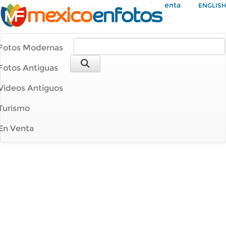
Mi Cuenta
ENGLISH
Fotos Modernas
Fotos Antiguas
Videos Antiguos
Turismo
En Venta