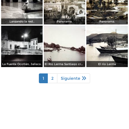
Lanzando la red..
Panorama.
Panorama.
La Fuente Ocotlán, Jalisco.
El Rio Lerma Santiago cruzando por Ocotlan Jalisco ( Circulada el 20 deAgosto de 1909 ).
El rio Lerma
1
2
Siguiente