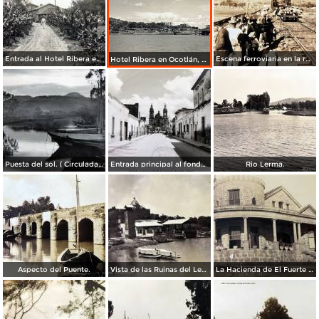
Entrada al Hotel Ribera en Ocotlán, Jalisco.
Escena ferroviaria en la ruta Guadalajara Ocotlán, Jalisco
Hotel Ribera en Ocotlán, Jalisco.
Puesta del sol. ( Circulada el 26 de Junio de 1941 ).
Entrada principal al fondo la parroquia Ocotlán, Jalisco ( Circulada el 10 de Febrero de 1964 ).
Rio Lerma.
Aspecto del Puente.
Vista de las Ruinas del Lermal
La Hacienda de El Fuerte Ocotlán, Jalisco ( Circulada el 22 de Septiembre de 1924 ).