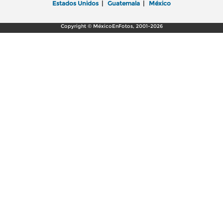
Estados Unidos
|
Guatemala
|
México
Copyright © MéxicoEnFotos, 2001-2026