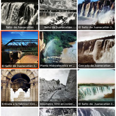
Salto de Juanacatlán
Salto de Juanacatlán
El Salto de Juanacatlán Jalisco 1946
Planta Hidroelectrica en El Salto de Juanacatlán Jalisco 1946
Cascada de Juanacatlan por el Fotógrafo Hugo Brehme.
El Salto de Juanacatlán Jalisco 1946
Entrada a la fabrica ( Circulada el 28 de Mayo de 1908 ).
Kilometro 1010 en construccion en Juanacatlán Jalisco.
El Salto de. Juanacatlán Jalisco por el fotografo Fotógrafo Charles B. Waite.