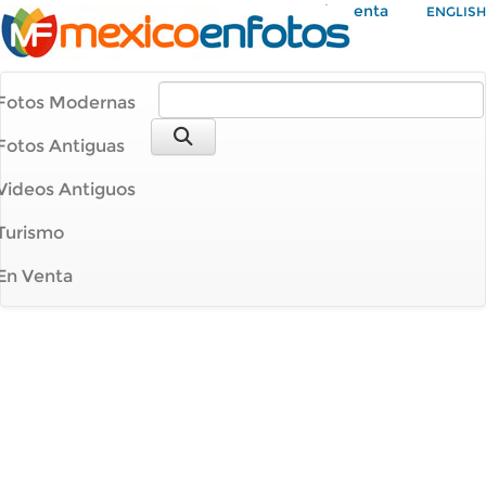
Mi Cuenta
ENGLISH
Fotos Modernas
Fotos Antiguas
Videos Antiguos
Turismo
En Venta