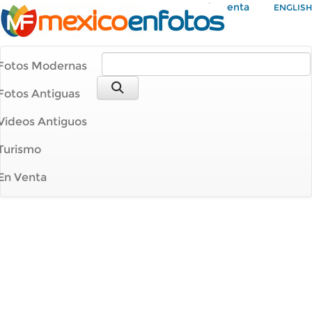
Mi Cuenta
ENGLISH
Fotos Modernas
Fotos Antiguas
Videos Antiguos
Turismo
En Venta