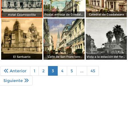
Postal antigua de Guadalajara (Monumento a Ramón Corona, Templo de Zapopan, y Palacio de Gobierno)
Catedral de Guadalajara
Hotel Cosmopolita
El Santuario
Calle de San Francisco
Vista a la estación del ferrocarril
Anterior
1
2
3
4
5
...
45
Siguiente