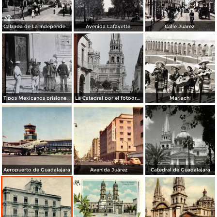
Calzada de La Independencia Guadalajara, Jalisco.
Avenida Lafayette.
Calle Juarez.
Tipos Mexicanos prisioneros en Guadalajara por el fotografo William H. Rau..
La Catedral por el fotografo William H. Rau..
Mariachi
Aeropuerto de Guadalajara
Avenida Juárez
Catedral de Guadalajara