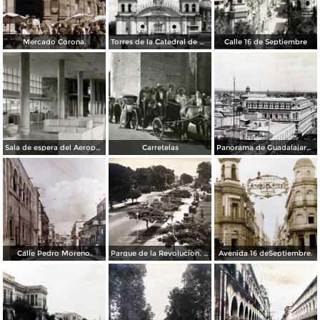
Mercado Corona.
Torres de la Catedral de Guadalajara
Calle 16 de Septiembre
Sala de espera del Aeropuerto Civil de Guadalajara
Carretelas
Panorama de Guadalajara, Jalisco.
Calle Pedro Moreno.
Parque de la Revolucion. ( Circulada el 30 de Junio de 1941 ).
Avenida 16 deSeptiembre.