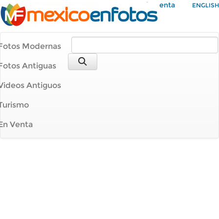
Mi Cuenta
ENGLISH
Fotos Modernas
Fotos Antiguas
Videos Antiguos
Turismo
En Venta