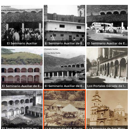
El Seminario Auxiliar
El Seminario Auxiliar de Ejutla
El Seminario Auxiliar de Ejutla
El Seminario Auxiliar de Ejutla
El Seminario Auxiliar de Ejutla
Los Portales Década de los 60’s. (Cortesía: María Ninfa González)
El Seminario Auxiliar en 1946. (Cortesía: María de los Ángeles González Santana)
La Parroquia de San Miguel Arcángel con su Cúpula Nueva (Cortesía: María Ninfa González)
La Función de 1918. (Cortesía: José Luis Monroy)