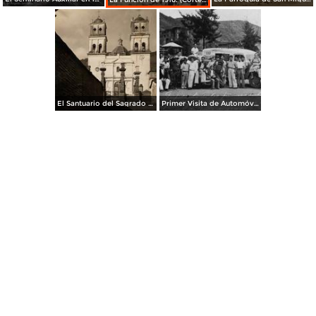
El Santuario del Sagrado Corazón en 1950. (Cortesía: Francisco Esparza)
Primer Visita de Automóviles a Ejutla el 18 de Junio de 1943 (Cortesía: María Ninfa González)