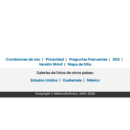
Condiciones de Uso
|
Privacidad
|
Preguntas Frecuentes
|
RSS
|
Versión Móvil
|
Mapa de Sitio
Galerías de fotos de otros países:
Estados Unidos
|
Guatemala
|
México
Copyright © MéxicoEnFotos, 2001-2026