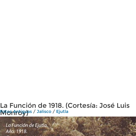
La Función de 1918. (Cortesía: José Luis
Monroy)
Fotos Antiguas
/
Jalisco
/
Ejutla