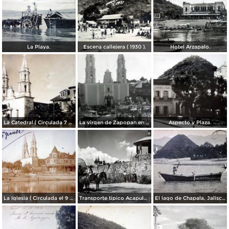
La Playa.
Escena callejera ( 1930 ).
Hotel Arzapalo.
La Catedral.( Circulada 7 de Diciembre de 1934 )
La virgen de Zapopan en Chapala.
Aspecto y Plaza.
La Iglesia ( Circulada el 9 de Noviembre de 1908 ).
Transporte tipico Acapulquito Chapala, Jalisco.
El lago de Chapala, Jalisco ( Circulada el 24 de Febrero de 1905 ).