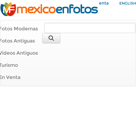
Mi Cuenta
ENGLISH
Fotos Modernas
Fotos Antiguas
Videos Antiguos
Turismo
En Venta