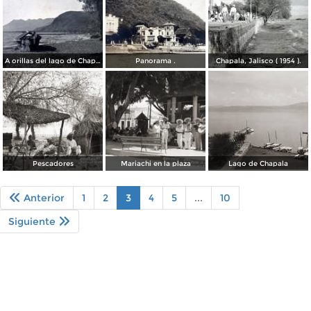
A orillas del lago de Chapala, Jalisco ( Circulada el 12 de Octubre de 1904 ).
Panorama .
Chapala, Jalisco ( 1954 ).
Pescadores
Mariachi en la plaza
Lago de Chapala
Anterior
1
2
3
4
5
...
10
Siguiente