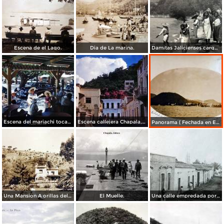
Escena de el Lago.
Dia de La marina.
Damitas Jalicienses cargando agua ( Circulada el 17 de Agosto de 1925 ).
Escena del mariachi tocando Chapala, Jalisco 1946.
Escena callejera Chapala, Jalisco 1946.
Panorama ( Fechada en Enero de 1920 ).
Una Mansion A orillas del Lago de Chapala, Jalisco.
El Muelle.
Una calle empredada por Fotógrafo Winfield Scott.