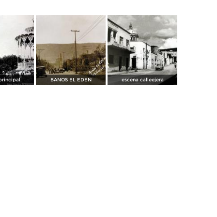
principal.
BANOS EL EDEN
escena calleejera