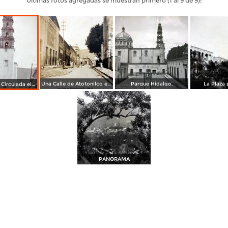
Últimas fotos agregadas se muestran primero (1 al 9 de 9):
Una Calle de Atotonilco el Alto, Jalisco.
Parque Hidalgo.
La Plaza 
La catedral. ( Circulada el 28 de Noviembre de 1908 ).
PANORAMA