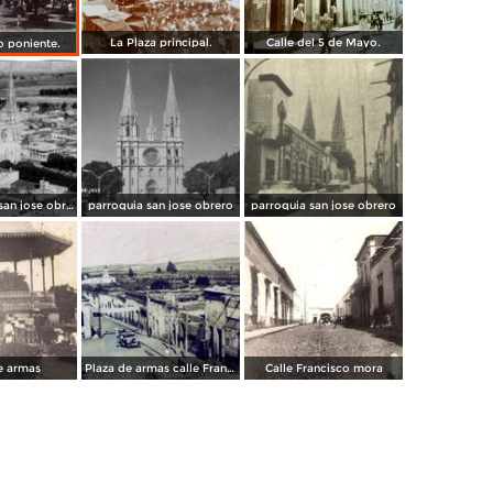
La Plaza principal.
Calle del 5 de Mayo.
do poniente.
parroquia de san jose obrero
parroquia san jose obrero
parroquia san jose obrero
e armas
Plaza de armas calle Francisco i madero
Calle Francisco mora