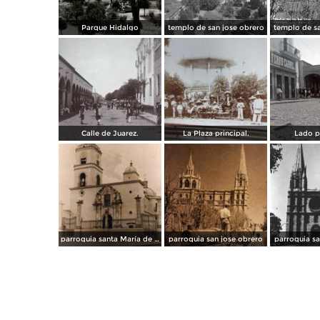
Parque Hidalgo
templo de san jose obrero
templo de sa
Calle de Juarez.
La Plaza principal.
Lado p
parroquia santa María de Guadalupe
parroquia san jose obrero
parroquia sa