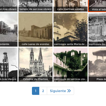
n jose obrero
templo de san jose obrero
calle martinez valadez
Vista al la
oniente.
calle juarez de arandas
parroquia santa María de Guadalupe
n jose obrero
Catedral de Chartres
parroquia de san jose obrero
Plaza d
1
2
Siguiente