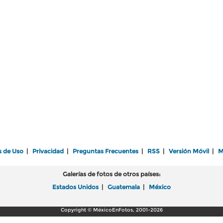
s de Uso
|
Privacidad
|
Preguntas Frecuentes
|
RSS
|
Versión Móvil
|
M
Galerías de fotos de otros países:
Estados Unidos
|
Guatemala
|
México
Copyright © MéxicoEnFotos, 2001-2026