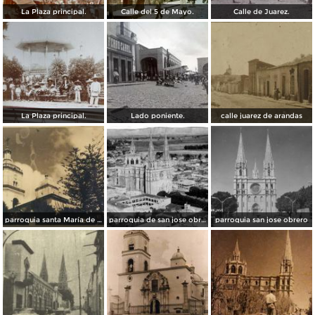
La Plaza principal.
Calle del 5 de Mayo.
Calle de Juarez.
La Plaza principal.
Lado poniente.
calle juarez de arandas
parroquia santa María de Guadalupe
parroquia de san jose obrero
parroquia san jose obrero