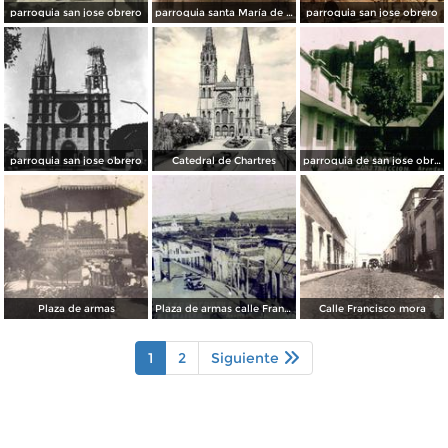
parroquia san jose obrero
parroquia santa María de Guadalupe
parroquia san jose obrero
parroquia san jose obrero
Catedral de Chartres
parroquia de san jose obrero
Plaza de armas
Plaza de armas calle Francisco i madero
Calle Francisco mora
1
2
Siguiente