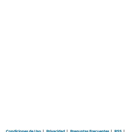
Condiciones de Uso
|
Privacidad
|
Preguntas Frecuentes
|
RSS
|