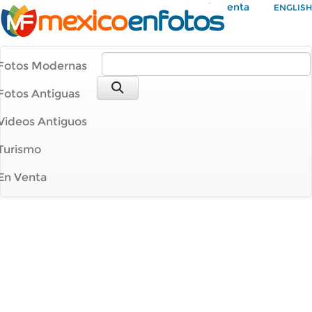
Mi Cuenta
ENGLISH
Fotos Modernas
Fotos Antiguas
Videos Antiguos
Turismo
En Venta