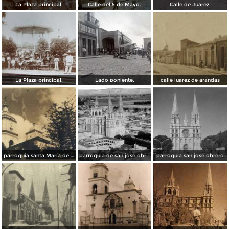
La Plaza principal.
Calle del 5 de Mayo.
Calle de Juarez.
La Plaza principal.
Lado poniente.
calle juarez de arandas
parroquia santa María de Guadalupe
parroquia de san jose obrero
parroquia san jose obrero