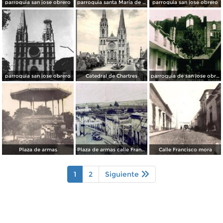
parroquia san jose obrero
parroquia santa María de Guadalupe
parroquia san jose obrero
parroquia san jose obrero
Catedral de Chartres
parroquia de san jose obrero
Plaza de armas
Plaza de armas calle Francisco i madero
Calle Francisco mora
1
2
Siguiente