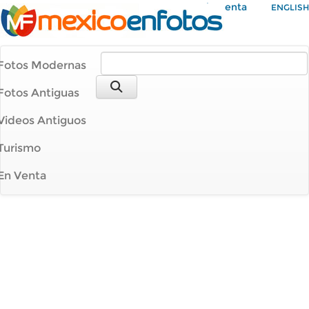
Mi Cuenta
ENGLISH
Fotos Modernas
Fotos Antiguas
Videos Antiguos
Turismo
En Venta