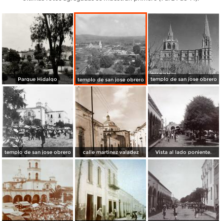
Parque Hidalgo
templo de san jose obrero
templo de san jose obrero
templo de san jose obrero
calle martinez valadez
Vista al lado poniente.